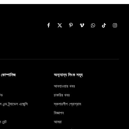
Facebook
X
Pinterest
Vimeo
WhatsApp
TikTok
Instag
(Twitter)
ব কোম্পানিজ
অন্য্যান্য লিংক সমূহ
আবহাওয়ার খবর
টেড
চাকরির খবর
স এন্ড ট্র্যাভেল এজেন্সি
স্কলারশীপ প্রোগ্রাম
বিজ্ঞাপন
 রেন্ট
আমরা