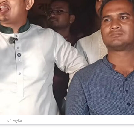
ছবি: সংগৃহীত