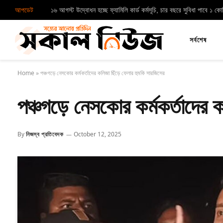
আপডেট
১৬ আগস্ট উদ্বোধন হচ্ছে ফ্যামিলি কার্ড কর্মসূচি, চার বছরে সুবিধা পাবে ১ ক
সর্বশেষ
Home
»
পঞ্চগড়ে নেসকোর কর্মকর্তাদের কলিজা ছিঁড়ে ফেলার হুমকি সারজিসের
পঞ্চগড়ে নেসকোর কর্মকর্তাদের 
By
নিজস্ব প্রতিবেদক
October 12, 2025