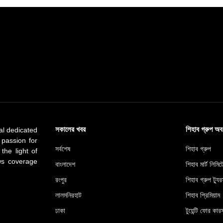
সকালের খবর
শিহাব গ্রুপ অ
al dedicated
 passion for
সর্বশেষ
শিহাব গ্রুপ
 the light of
ews coverage
বাংলাদেশ
শিহাব মার্ট লিমি
রংপুর
শিহাব গ্রুপ ট্যুর
লালমনিরহাট
শিহাব প্রিমিয়াম
ঢাকা
টুয়েন্টি ফোর কারস