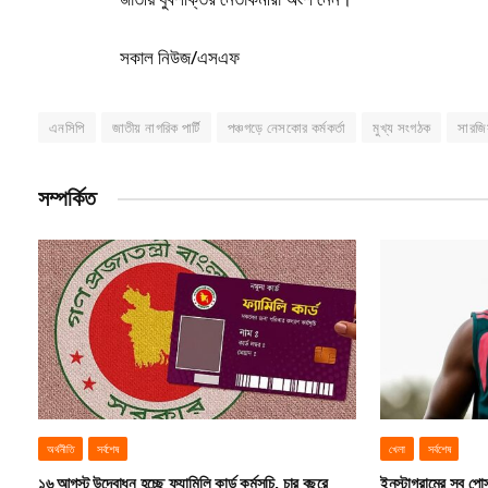
সকাল নিউজ/এসএফ
এনসিপি
জাতীয় নাগরিক পার্টি
পঞ্চগড়ে নেসকোর কর্মকর্তা
মুখ্য সংগঠক
সারজ
সম্পর্কিত
অর্থনীতি
সর্বশেষ
খেলা
সর্বশেষ
১৬ আগস্ট উদ্বোধন হচ্ছে ফ্যামিলি কার্ড কর্মসূচি, চার বছরে
ইনস্টাগ্রামের সব পোস্