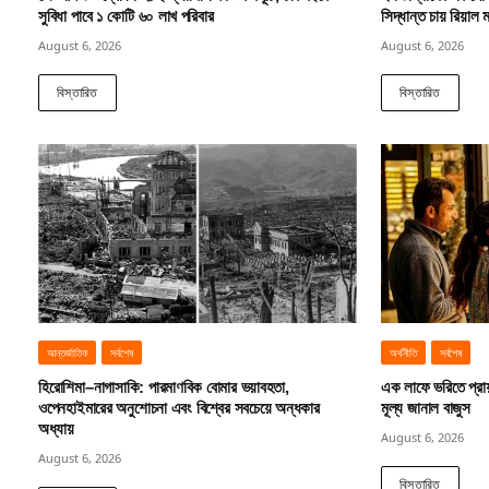
সুবিধা পাবে ১ কোটি ৬০ লাখ পরিবার
সিদ্ধান্ত চায় রিয়াল ম
August 6, 2026
August 6, 2026
বিস্তারিত
বিস্তারিত
আন্তর্জাতিক
সর্বশেষ
অর্থনীতি
সর্বশেষ
হিরোশিমা–নাগাসাকি: পারমাণবিক বোমার ভয়াবহতা,
এক লাফে ভরিতে প্রা
ওপেনহাইমারের অনুশোচনা এবং বিশ্বের সবচেয়ে অন্ধকার
মূল্য জানাল বাজুস
অধ্যায়
August 6, 2026
August 6, 2026
বিস্তারিত