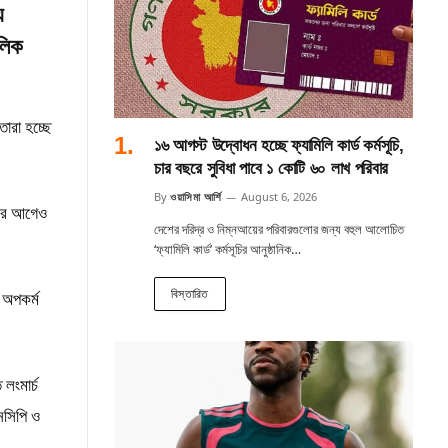
য
লিক
ারা হচ্ছে
১৬ আগস্ট উদ্বোধন হচ্ছে ফ্যামিলি কার্ড কর্মসূচি,
চার বছরে সুবিধা পাবে ১ কোটি ৬০ লাখ পরিবার
By
ওয়াসিমা আর্শি
August 6, 2026
 ‘এর আগেও
দেশের দরিদ্র ও নিম্নআয়ের পরিবারগুলোর জন্য বহুল আলোচিত
‘ফ্যামিলি কার্ড’ কর্মসূচির আনুষ্ঠানিক…
বিস্তারিত
 অপকর্ম
লংমার্চ
নসিপি ও