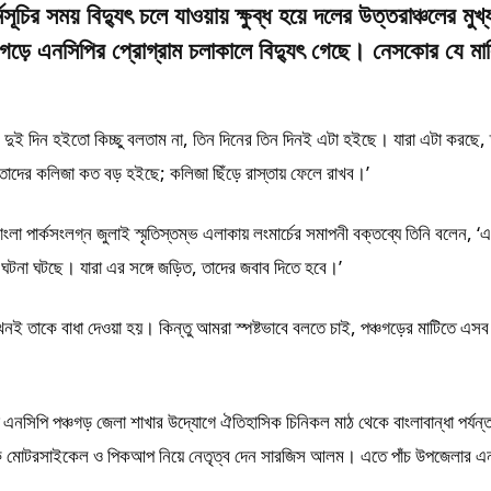
চির সময় বিদ্যুৎ চলে যাওয়ায় ক্ষুব্ধ হয়ে দলের উত্তরাঞ্চলের মুখ্
ে এনসিপির প্রোগ্রাম চলাকালে বিদ্যুৎ গেছে। নেসকোর যে মা
দুই দিন হইতো কিচ্ছু বলতাম না, তিন দিনের তিন দিনই এটা হইছে। যারা এটা করছে, ত
দের কলিজা কত বড় হইছে; কলিজা ছিঁড়ে রাস্তায় ফেলে রাখব।’
ংলা পার্কসংলগ্ন জুলাই স্মৃতিস্তম্ভ এলাকায় লংমার্চের সমাপনী বক্তব্যে তিনি বলেন,
 ঘটনা ঘটছে। যারা এর সঙ্গে জড়িত, তাদের জবাব দিতে হবে।’
খনই তাকে বাধা দেওয়া হয়। কিন্তু আমরা স্পষ্টভাবে বলতে চাই, পঞ্চগড়ের মাটিতে এসব
 এনসিপি পঞ্চগড় জেলা শাখার উদ্যোগে ঐতিহাসিক চিনিকল মাঠ থেকে বাংলাবান্ধা পর্যন্ত 
শতাধিক মোটরসাইকেল ও পিকআপ নিয়ে নেতৃত্ব দেন সারজিস আলম। এতে পাঁচ উপজেলার এ