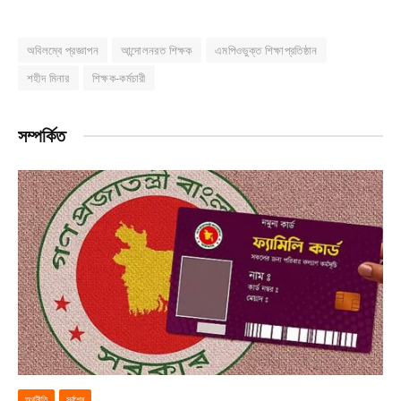
অবিলম্বে প্রজ্ঞাপন
আন্দোলনরত শিক্ষক
এমপিওভুক্ত শিক্ষাপ্রতিষ্ঠান
শহীদ মিনার
শিক্ষক-কর্মচারী
সম্পর্কিত
অর্থনীতি
সর্বশেষ