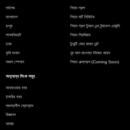
সর্বশেষ
শিহাব গ্রুপ
বাংলাদেশ
শিহাব মার্ট লিমিটেড
রংপুর
শিহাব গ্রুপ ট্যুরস এন্ড ট্র্যাভেল এজেন্সি
লালমনিরহাট
শিহাব প্রিমিয়াম
ঢাকা
টুয়েন্টি ফোর কারস রেন্ট
কৃষি সংবাদ
নুর আল কাওসার ইউজড কারস
সকাল স্পেশাল
শিহাব এক্সপ্রেস (Coming Soon)
অন্য্যান্য লিংক সমূহ
আবহাওয়ার খবর
চাকরির খবর
স্কলারশীপ প্রোগ্রাম
বিজ্ঞাপন
আমরা