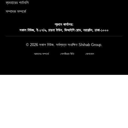
ব্যবহারের শর্তাবলি
সম্পাদক সম্পর্কে
প্রধান কার্যালয়:
সকাল নিউজ, ই-১৭/৬, চায়না টাউন, ভিআইপি রোড, নয়াপল্টন, ঢাকা-১০০০
© 2026 সকাল নিউজ. সর্বস্বত্ত সংরক্ষিত
Shihab Group
.
আমাদের সম্পর্কে
গোপনীয়তা নীতি
যোগাযোগ