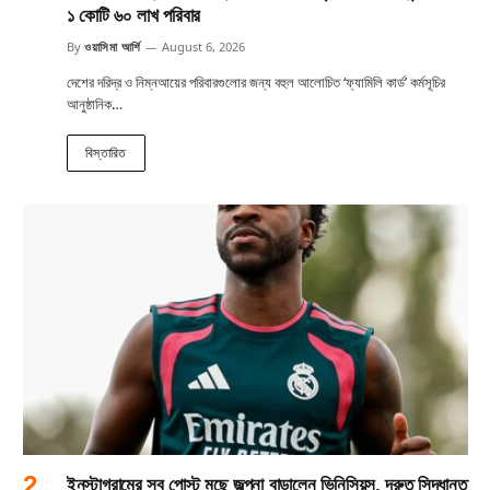
১ কোটি ৬০ লাখ পরিবার
By
ওয়াসিমা আর্শি
August 6, 2026
দেশের দরিদ্র ও নিম্নআয়ের পরিবারগুলোর জন্য বহুল আলোচিত ‘ফ্যামিলি কার্ড’ কর্মসূচির
আনুষ্ঠানিক…
বিস্তারিত
ইনস্টাগ্রামের সব পোস্ট মুছে জল্পনা বাড়ালেন ভিনিসিয়ুস, দ্রুত সিদ্ধান্ত