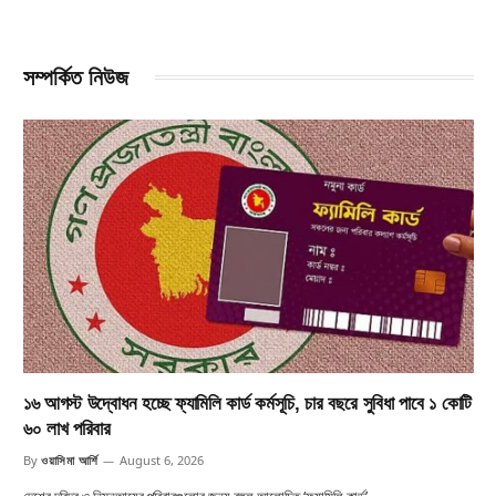
সম্পর্কিত নিউজ
১৬ আগস্ট উদ্বোধন হচ্ছে ফ্যামিলি কার্ড কর্মসূচি, চার বছরে সুবিধা পাবে ১ কোটি
৬০ লাখ পরিবার
By
ওয়াসিমা আর্শি
August 6, 2026
দেশের দরিদ্র ও নিম্নআয়ের পরিবারগুলোর জন্য বহুল আলোচিত ‘ফ্যামিলি কার্ড’…