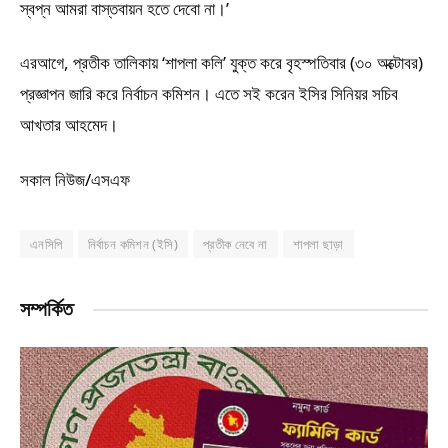
স্বপ্ন আমরা বাস্তবায়ন হতে দেবো না।’
এরআগে, প্রতীক তালিকায় ‘শাপলা কলি’ যুক্ত করে বৃহস্পতিবার (৩০ অক্টোবর)
প্রজ্ঞাপন জারি করে নির্বাচন কমিশন। এতে সই করেন ইসির সিনিয়র সচিব
আখতার আহমেদ।
সকাল নিউজ/এসএফ
এনসিপি
নির্বাচন কমিশন (ইসি)
প্রতীক নেবে না
শাপলা ছাড়া
সম্পর্কিত