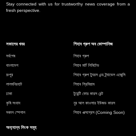
Stay connected with us for trustworthy news coverage from a
fresh perspective.
সকালের খবর
শিহাব গ্রুপ অব কোম্পানিজ
সর্বশেষ
শিহাব গ্রুপ
বাংলাদেশ
শিহাব মার্ট লিমিটেড
রংপুর
শিহাব গ্রুপ ট্যুরস এন্ড ট্র্যাভেল এজেন্সি
লালমনিরহাট
শিহাব প্রিমিয়াম
ঢাকা
টুয়েন্টি ফোর কারস রেন্ট
কৃষি সংবাদ
নুর আল কাওসার ইউজড কারস
সকাল স্পেশাল
শিহাব এক্সপ্রেস (Coming Soon)
অন্য্যান্য লিংক সমূহ