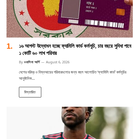
১৬ আগস্ট উদ্বোধন হচ্ছে ফ্যামিলি কার্ড কর্মসূচি, চার বছরে সুবিধা পাবে
১ কোটি ৬০ লাখ পরিবার
By
ওয়াসিমা আর্শি
August 6, 2026
দেশের দরিদ্র ও নিম্নআয়ের পরিবারগুলোর জন্য বহুল আলোচিত ‘ফ্যামিলি কার্ড’ কর্মসূচির
আনুষ্ঠানিক…
বিস্তারিত