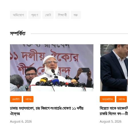
অভিযোগ
গ্রহণ
ভোট
শিক্ষার্থী
শুরু
সম্পর্কিত
রাজনীতি
সর্বশেষ
আন্তর্জাতিক
সর্বশেষ
ঢাকায় মহাসমাবেশ, চার বিভাগে লংমার্চের ঘোষণা ১১ দলীয়
বিয়েতে মাকে ডাকেনন
ঐক্যের
চাকরি দিলেন বস—চীনে
August 6, 2026
August 5, 2026