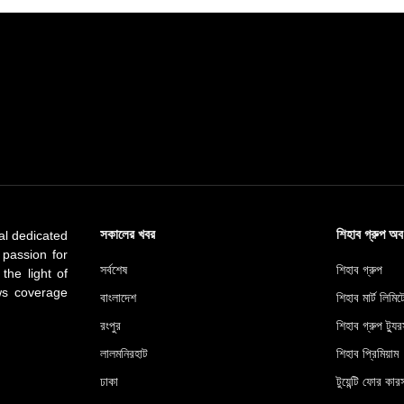
সকালের খবর
শিহাব গ্রুপ অ
al dedicated
 passion for
সর্বশেষ
শিহাব গ্রুপ
 the light of
ews coverage
বাংলাদেশ
শিহাব মার্ট লিমি
রংপুর
শিহাব গ্রুপ ট্যুর
লালমনিরহাট
শিহাব প্রিমিয়াম
ঢাকা
টুয়েন্টি ফোর কারস