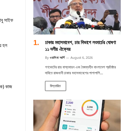
আবু সাইফ
ঢাকায় মহাসমাবেশ, চার বিভাগে লংমার্চের ঘোষণা
য়ে হল
১১ দলীয় ঐক্যের
By
ওয়াসিমা আর্শি
August 6, 2026
গণভোটের রায় বাস্তবায়ন এবং বৈষম্যহীন বাংলাদেশ প্রতিষ্ঠার
দাবিতে রাজধানী ঢাকায় মহাসমাবেশের পাশাপাশি…
ূলক) কাজ
বিস্তারিত