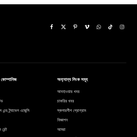
Facebook
X
Pinterest
Vimeo
WhatsApp
TikTok
Instag
(Twitter)
ব কোম্পানিজ
অন্য্যান্য লিংক সমূহ
আবহাওয়ার খবর
টেড
চাকরির খবর
স এন্ড ট্র্যাভেল এজেন্সি
স্কলারশীপ প্রোগ্রাম
বিজ্ঞাপন
 রেন্ট
আমরা