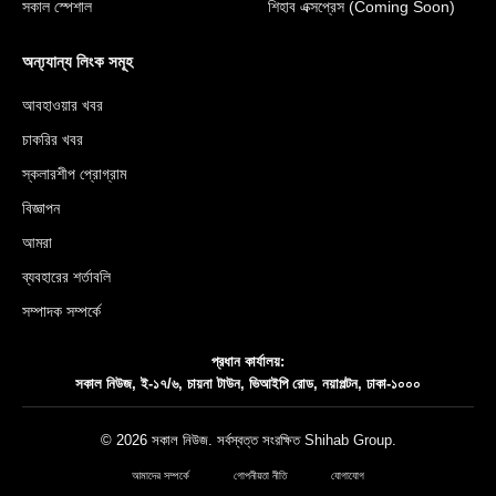
সকাল স্পেশাল
শিহাব এক্সপ্রেস (Coming Soon)
অন্য্যান্য লিংক সমূহ
আবহাওয়ার খবর
চাকরির খবর
স্কলারশীপ প্রোগ্রাম
বিজ্ঞাপন
আমরা
ব্যবহারের শর্তাবলি
সম্পাদক সম্পর্কে
প্রধান কার্যালয়:
সকাল নিউজ, ই-১৭/৬, চায়না টাউন, ভিআইপি রোড, নয়াপল্টন, ঢাকা-১০০০
© 2026 সকাল নিউজ. সর্বস্বত্ত সংরক্ষিত
Shihab Group
.
আমাদের সম্পর্কে
গোপনীয়তা নীতি
যোগাযোগ