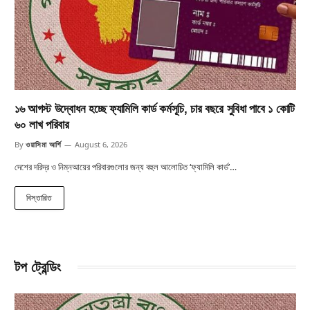
১৬ আগস্ট উদ্বোধন হচ্ছে ফ্যামিলি কার্ড কর্মসূচি, চার বছরে সুবিধা পাবে ১ কোটি
৬০ লাখ পরিবার
By
ওয়াসিমা আর্শি
August 6, 2026
দেশের দরিদ্র ও নিম্নআয়ের পরিবারগুলোর জন্য বহুল আলোচিত ‘ফ্যামিলি কার্ড’…
বিস্তারিত
টপ ট্রেন্ডিং