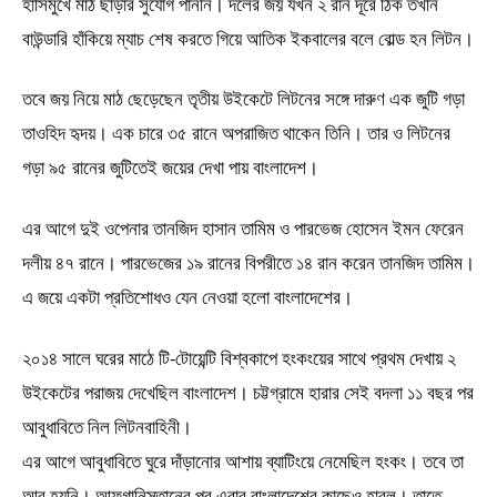
হাসিমুখে মাঠ ছাড়ার সুযোগ পাননি। দলের জয় যখন ২ রান দূরে ঠিক তখনি
বাউন্ডারি হাঁকিয়ে ম্যাচ শেষ করতে গিয়ে আতিক ইকবালের বলে বোল্ড হন লিটন।
তবে জয় নিয়ে মাঠ ছেড়েছেন তৃতীয় উইকেটে লিটনের সঙ্গে দারুণ এক জুটি গড়া
তাওহিদ হৃদয়। এক চারে ৩৫ রানে অপরাজিত থাকেন তিনি। তার ও লিটনের
গড়া ৯৫ রানের জুটিতেই জয়ের দেখা পায় বাংলাদেশ।
এর আগে দুই ওপেনার তানজিদ হাসান তামিম ও পারভেজ হোসেন ইমন ফেরেন
দলীয় ৪৭ রানে। পারভেজের ১৯ রানের বিপরীতে ১৪ রান করেন তানজিদ তামিম।
এ জয়ে একটা প্রতিশোধও যেন নেওয়া হলো বাংলাদেশের।
২০১৪ সালে ঘরের মাঠে টি-টোয়েন্টি বিশ্বকাপে হংকংয়ের সাথে প্রথম দেখায় ২
উইকেটের পরাজয় দেখেছিল বাংলাদেশ। চট্টগ্রামে হারার সেই বদলা ১১ বছর পর
আবুধাবিতে নিল লিটনবাহিনী।
এর আগে আবুধাবিতে ঘুরে দাঁড়ানোর আশায় ব্যাটিংয়ে নেমেছিল হংকং। তবে তা
আর হয়নি। আফগানিস্তানের পর এবার বাংলাদেশের কাছেও হারল। তাতে