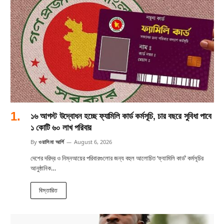
১৬ আগস্ট উদ্বোধন হচ্ছে ফ্যামিলি কার্ড কর্মসূচি, চার বছরে সুবিধা পাবে
১ কোটি ৬০ লাখ পরিবার
By
ওয়াসিমা আর্শি
August 6, 2026
দেশের দরিদ্র ও নিম্নআয়ের পরিবারগুলোর জন্য বহুল আলোচিত ‘ফ্যামিলি কার্ড’ কর্মসূচির
আনুষ্ঠানিক…
বিস্তারিত