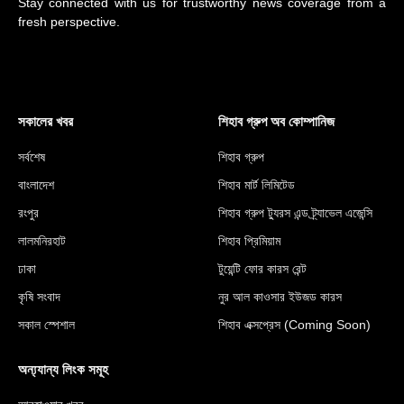
Stay connected with us for trustworthy news coverage from a
fresh perspective.
সকালের খবর
শিহাব গ্রুপ অব কোম্পানিজ
সর্বশেষ
শিহাব গ্রুপ
বাংলাদেশ
শিহাব মার্ট লিমিটেড
রংপুর
শিহাব গ্রুপ ট্যুরস এন্ড ট্র্যাভেল এজেন্সি
লালমনিরহাট
শিহাব প্রিমিয়াম
ঢাকা
টুয়েন্টি ফোর কারস রেন্ট
কৃষি সংবাদ
নুর আল কাওসার ইউজড কারস
সকাল স্পেশাল
শিহাব এক্সপ্রেস (Coming Soon)
অন্য্যান্য লিংক সমূহ