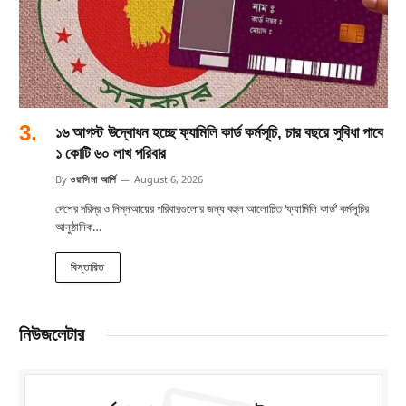
১৬ আগস্ট উদ্বোধন হচ্ছে ফ্যামিলি কার্ড কর্মসূচি, চার বছরে সুবিধা পাবে
১ কোটি ৬০ লাখ পরিবার
By
ওয়াসিমা আর্শি
August 6, 2026
দেশের দরিদ্র ও নিম্নআয়ের পরিবারগুলোর জন্য বহুল আলোচিত ‘ফ্যামিলি কার্ড’ কর্মসূচির
আনুষ্ঠানিক…
বিস্তারিত
নিউজলেটার