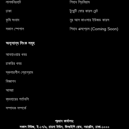
লালমনিরহাট
শিহাব প্রিমিয়াম
ঢাকা
টুয়েন্টি ফোর কারস রেন্ট
কৃষি সংবাদ
নুর আল কাওসার ইউজড কারস
সকাল স্পেশাল
শিহাব এক্সপ্রেস (Coming Soon)
অন্য্যান্য লিংক সমূহ
আবহাওয়ার খবর
চাকরির খবর
স্কলারশীপ প্রোগ্রাম
বিজ্ঞাপন
আমরা
ব্যবহারের শর্তাবলি
সম্পাদক সম্পর্কে
প্রধান কার্যালয়:
সকাল নিউজ, ই-১৭/৬, চায়না টাউন, ভিআইপি রোড, নয়াপল্টন, ঢাকা-১০০০