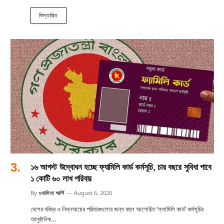
বিস্তারিত
১৬ আগস্ট উদ্বোধন হচ্ছে ফ্যামিলি কার্ড কর্মসূচি, চার বছরে সুবিধা পাবে
১ কোটি ৬০ লাখ পরিবার
By
ওয়াসিমা আর্শি
August 6, 2026
দেশের দরিদ্র ও নিম্নআয়ের পরিবারগুলোর জন্য বহুল আলোচিত ‘ফ্যামিলি কার্ড’ কর্মসূচির
আনুষ্ঠানিক…