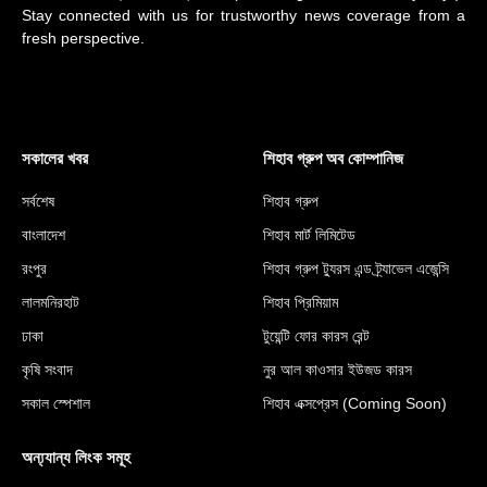
Stay connected with us for trustworthy news coverage from a
fresh perspective.
সকালের খবর
শিহাব গ্রুপ অব কোম্পানিজ
সর্বশেষ
শিহাব গ্রুপ
বাংলাদেশ
শিহাব মার্ট লিমিটেড
রংপুর
শিহাব গ্রুপ ট্যুরস এন্ড ট্র্যাভেল এজেন্সি
লালমনিরহাট
শিহাব প্রিমিয়াম
ঢাকা
টুয়েন্টি ফোর কারস রেন্ট
কৃষি সংবাদ
নুর আল কাওসার ইউজড কারস
সকাল স্পেশাল
শিহাব এক্সপ্রেস (Coming Soon)
অন্য্যান্য লিংক সমূহ