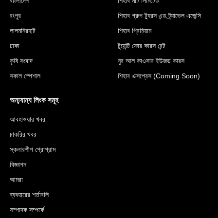
বাংলাদেশ
শিহাব মার্ট লিমিটেড
রংপুর
শিহাব গ্রুপ ট্যুরস এন্ড ট্র্যাভেল এজেন্সি
লালমনিরহাট
শিহাব প্রিমিয়াম
ঢাকা
টুয়েন্টি ফোর কারস রেন্ট
কৃষি সংবাদ
নুর আল কাওসার ইউজড কারস
সকাল স্পেশাল
শিহাব এক্সপ্রেস (Coming Soon)
অন্য্যান্য লিংক সমূহ
আবহাওয়ার খবর
চাকরির খবর
স্কলারশীপ প্রোগ্রাম
বিজ্ঞাপন
আমরা
ব্যবহারের শর্তাবলি
সম্পাদক সম্পর্কে