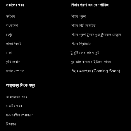
সকালের খবর
শিহাব গ্রুপ অব কোম্পানিজ
সর্বশেষ
শিহাব গ্রুপ
বাংলাদেশ
শিহাব মার্ট লিমিটেড
রংপুর
শিহাব গ্রুপ ট্যুরস এন্ড ট্র্যাভেল এজেন্সি
লালমনিরহাট
শিহাব প্রিমিয়াম
ঢাকা
টুয়েন্টি ফোর কারস রেন্ট
কৃষি সংবাদ
নুর আল কাওসার ইউজড কারস
সকাল স্পেশাল
শিহাব এক্সপ্রেস (Coming Soon)
অন্য্যান্য লিংক সমূহ
আবহাওয়ার খবর
চাকরির খবর
স্কলারশীপ প্রোগ্রাম
বিজ্ঞাপন