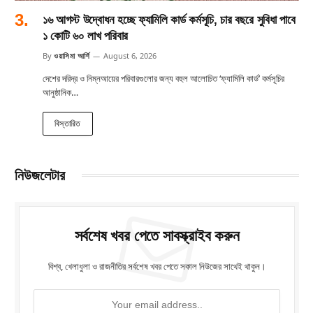
১৬ আগস্ট উদ্বোধন হচ্ছে ফ্যামিলি কার্ড কর্মসূচি, চার বছরে সুবিধা পাবে
১ কোটি ৬০ লাখ পরিবার
By
ওয়াসিমা আর্শি
August 6, 2026
দেশের দরিদ্র ও নিম্নআয়ের পরিবারগুলোর জন্য বহুল আলোচিত ‘ফ্যামিলি কার্ড’ কর্মসূচির
আনুষ্ঠানিক…
বিস্তারিত
নিউজলেটার
সর্বশেষ খবর পেতে সাবস্ক্রাইব করুন
বিশ্ব, খেলাধুলা ও রাজনীতির সর্বশেষ খবর পেতে সকাল নিউজের সাথেই থাকুন।