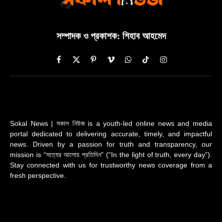
সম্পাদক ও প্রকাশক: শিহাব আহমেদ
Facebook
X
Pinterest
Vimeo
WhatsApp
TikTok
Instagram
(Twitter)
Sokal News | সকাল নিউজ is a youth-led online news and media
portal dedicated to delivering accurate, timely, and impactful
news. Driven by a passion for truth and transparency, our
mission is “সত্যের আলোয় প্রতিদিন” (“In the light of truth, every day”).
Stay connected with us for trustworthy news coverage from a
fresh perspective.