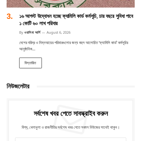
১৬ আগস্ট উদ্বোধন হচ্ছে ফ্যামিলি কার্ড কর্মসূচি, চার বছরে সুবিধা পাবে
১ কোটি ৬০ লাখ পরিবার
By
ওয়াসিমা আর্শি
August 6, 2026
দেশের দরিদ্র ও নিম্নআয়ের পরিবারগুলোর জন্য বহুল আলোচিত ‘ফ্যামিলি কার্ড’ কর্মসূচির
আনুষ্ঠানিক…
বিস্তারিত
নিউজলেটার
সর্বশেষ খবর পেতে সাবস্ক্রাইব করুন
বিশ্ব, খেলাধুলা ও রাজনীতির সর্বশেষ খবর পেতে সকাল নিউজের সাথেই থাকুন।