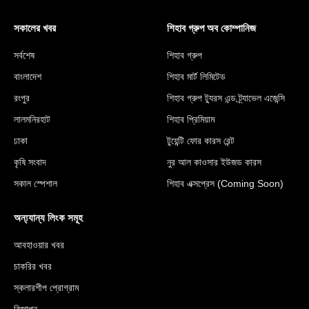
সকালের খবর
শিহাব গ্রুপ অব কোম্পানিজ
সর্বশেষ
শিহাব গ্রুপ
বাংলাদেশ
শিহাব মার্ট লিমিটেড
রংপুর
শিহাব গ্রুপ ট্যুরস এন্ড ট্র্যাভেল এজেন্সি
লালমনিরহাট
শিহাব প্রিমিয়াম
ঢাকা
টুয়েন্টি ফোর কারস রেন্ট
কৃষি সংবাদ
নুর আল কাওসার ইউজড কারস
সকাল স্পেশাল
শিহাব এক্সপ্রেস (Coming Soon)
অন্য্যান্য লিংক সমূহ
আবহাওয়ার খবর
চাকরির খবর
স্কলারশীপ প্রোগ্রাম
বিজ্ঞাপন