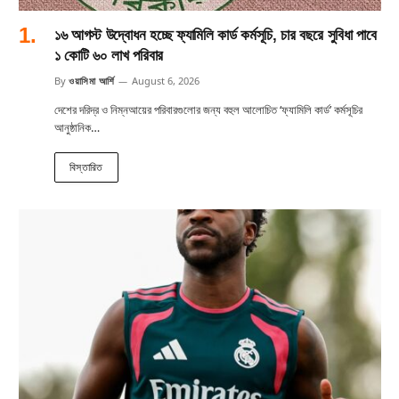
১৬ আগস্ট উদ্বোধন হচ্ছে ফ্যামিলি কার্ড কর্মসূচি, চার বছরে সুবিধা পাবে
১ কোটি ৬০ লাখ পরিবার
By
ওয়াসিমা আর্শি
August 6, 2026
দেশের দরিদ্র ও নিম্নআয়ের পরিবারগুলোর জন্য বহুল আলোচিত ‘ফ্যামিলি কার্ড’ কর্মসূচির
আনুষ্ঠানিক…
বিস্তারিত