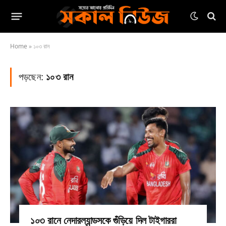
Home
»
১০৩ রান
পড়ছেন:
১০৩ রান
১০৩ রানে নেদারল্যান্ডসকে গুঁড়িয়ে দিল টাইগাররা