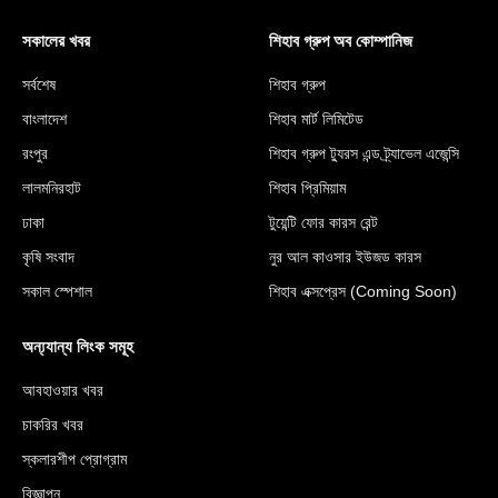
সকালের খবর
শিহাব গ্রুপ অব কোম্পানিজ
সর্বশেষ
শিহাব গ্রুপ
বাংলাদেশ
শিহাব মার্ট লিমিটেড
রংপুর
শিহাব গ্রুপ ট্যুরস এন্ড ট্র্যাভেল এজেন্সি
লালমনিরহাট
শিহাব প্রিমিয়াম
ঢাকা
টুয়েন্টি ফোর কারস রেন্ট
কৃষি সংবাদ
নুর আল কাওসার ইউজড কারস
সকাল স্পেশাল
শিহাব এক্সপ্রেস (Coming Soon)
অন্য্যান্য লিংক সমূহ
আবহাওয়ার খবর
চাকরির খবর
স্কলারশীপ প্রোগ্রাম
বিজ্ঞাপন