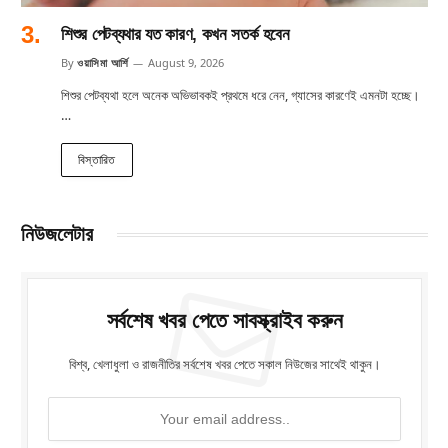
শিশুর পেটব্যথার যত কারণ, কখন সতর্ক হবেন
By
ওয়াসিমা আর্শি
August 9, 2026
শিশুর পেটব্যথা হলে অনেক অভিভাবকই প্রথমে ধরে নেন, গ্যাসের কারণেই এমনটা হচ্ছে।
…
বিস্তারিত
নিউজলেটার
সর্বশেষ খবর পেতে সাবস্ক্রাইব করুন
বিশ্ব, খেলাধুলা ও রাজনীতির সর্বশেষ খবর পেতে সকাল নিউজের সাথেই থাকুন।