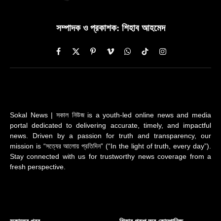
সম্পাদক ও প্রকাশক: শিহাব আহমেদ
Facebook
X
Pinterest
Vimeo
WhatsApp
TikTok
Instagram
(Twitter)
Sokal News | সকাল নিউজ is a youth-led online news and media
portal dedicated to delivering accurate, timely, and impactful
news. Driven by a passion for truth and transparency, our
mission is “সত্যের আলোয় প্রতিদিন” (“In the light of truth, every day”).
Stay connected with us for trustworthy news coverage from a
fresh perspective.