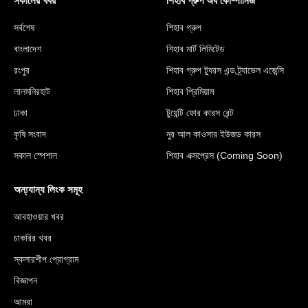
সকালের খবর
শিহাব গ্রুপ অব কোম্পানিজ
সর্বশেষ
শিহাব গ্রুপ
বাংলাদেশ
শিহাব মার্ট লিমিটেড
রংপুর
শিহাব গ্রুপ ট্যুরস এন্ড ট্র্যাভেল এজেন্সি
লালমনিরহাট
শিহাব প্রিমিয়াম
ঢাকা
টুয়েন্টি ফোর কারস রেন্ট
কৃষি সংবাদ
নুর আল কাওসার ইউজড কারস
সকাল স্পেশাল
শিহাব এক্সপ্রেস (Coming Soon)
অন্য্যান্য লিংক সমূহ
আবহাওয়ার খবর
চাকরির খবর
স্কলারশীপ প্রোগ্রাম
বিজ্ঞাপন
আমরা