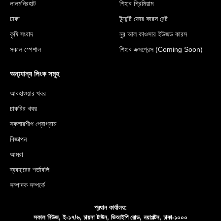
লালমনিরহাট
শিহাব প্রিমিয়াম
ঢাকা
টুয়েন্টি ফোর কারস রেন্ট
কৃষি সংবাদ
নুর আল কাওসার ইউজড কারস
সকাল স্পেশাল
শিহাব এক্সপ্রেস (Coming Soon)
অন্য্যান্য লিংক সমূহ
আবহাওয়ার খবর
চাকরির খবর
স্কলারশীপ প্রোগ্রাম
বিজ্ঞাপন
আমরা
ব্যবহারের শর্তাবলি
সম্পাদক সম্পর্কে
প্রধান কার্যালয়:
সকাল নিউজ, ই-১৭/৬, চায়না টাউন, ভিআইপি রোড, নয়াপল্টন, ঢাকা-১০০০