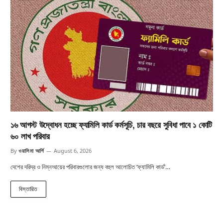
১৬ আগস্ট উদ্বোধন হচ্ছে ফ্যামিলি কার্ড কর্মসূচি, চার বছরে সুবিধা পাবে ১ কোটি
৬০ লাখ পরিবার
By
ওয়াসিমা আর্শি
August 6, 2026
দেশের দরিদ্র ও নিম্নআয়ের পরিবারগুলোর জন্য বহুল আলোচিত ‘ফ্যামিলি কার্ড’…
বিস্তারিত