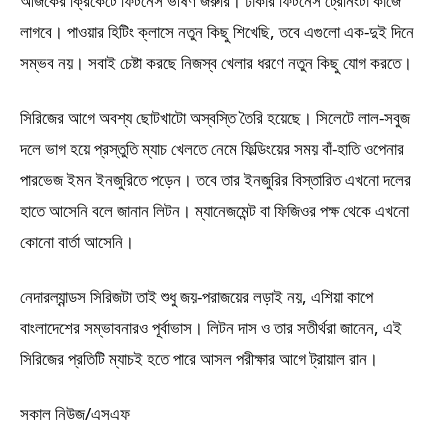
আজকের ক্রিকেটে ফিটনেস ভীষণ জরুরি। ঢাকার ফিটনেস ট্রেনিংটা কাজে
লাগবে। পাওয়ার হিটিং ক্লাসে নতুন কিছু শিখেছি, তবে এগুলো এক-দুই দিনে
সম্ভব নয়। সবাই চেষ্টা করছে নিজস্ব খেলার ধরণে নতুন কিছু যোগ করতে।
সিরিজের আগে অবশ্য ছোটখাটো অস্বস্তি তৈরি হয়েছে। সিলেটে লাল-সবুজ
দলে ভাগ হয়ে প্রস্তুতি ম্যাচ খেলতে নেমে ফিল্ডিংয়ের সময় বাঁ-হাতি ওপেনার
পারভেজ ইমন ইনজুরিতে পড়েন। তবে তার ইনজুরির বিস্তারিত এখনো দলের
হাতে আসেনি বলে জানান লিটন। ম্যানেজমেন্ট বা ফিজিওর পক্ষ থেকে এখনো
কোনো বার্তা আসেনি।
নেদারল্যান্ডস সিরিজটা তাই শুধু জয়-পরাজয়ের লড়াই নয়, এশিয়া কাপে
বাংলাদেশের সম্ভাবনারও পূর্বাভাস। লিটন দাস ও তার সতীর্থরা জানেন, এই
সিরিজের প্রতিটি ম্যাচই হতে পারে আসল পরীক্ষার আগে ট্রায়াল রান।
সকাল নিউজ/এসএফ