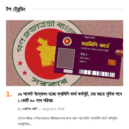
টপ ট্রেন্ডিং
১৬ আগস্ট উদ্বোধন হচ্ছে ফ্যামিলি কার্ড কর্মসূচি, চার বছরে সুবিধা পাবে
১ কোটি ৬০ লাখ পরিবার
By
ওয়াসিমা আর্শি
August 6, 2026
দেশের দরিদ্র ও নিম্নআয়ের পরিবারগুলোর জন্য বহুল আলোচিত ‘ফ্যামিলি কার্ড’ কর্মসূচির
আনুষ্ঠানিক…