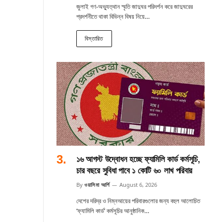
জুলাই গণ-অভ্যুত্থান স্মৃতি জাদুঘর পরিদর্শন করে জাদুঘরের
প্রদর্শনীতে থাকা বিভিন্ন বিষয় নিয়ে…
বিস্তারিত
১৬ আগস্ট উদ্বোধন হচ্ছে ফ্যামিলি কার্ড কর্মসূচি,
চার বছরে সুবিধা পাবে ১ কোটি ৬০ লাখ পরিবার
By
ওয়াসিমা আর্শি
August 6, 2026
দেশের দরিদ্র ও নিম্নআয়ের পরিবারগুলোর জন্য বহুল আলোচিত
‘ফ্যামিলি কার্ড’ কর্মসূচির আনুষ্ঠানিক…