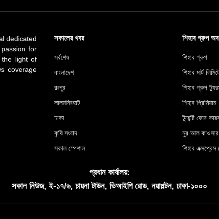
সকালের খবর
শিহাব গ্রুপ অ
al dedicated
 passion for
সর্বশেষ
শিহাব গ্রুপ
 the light of
ews coverage
বাংলাদেশ
শিহাব মার্ট লিমি
রংপুর
শিহাব গ্রুপ ট্যুর
লালমনিরহাট
শিহাব প্রিমিয়াম
ঢাকা
টুয়েন্টি ফোর কারস
কৃষি সংবাদ
নুর আল কাওসা
সকাল স্পেশাল
শিহাব এক্সপ্
প্রধান কার্যালয়:
সকাল নিউজ, ই-১৭/৬, চায়না টাউন, ভিআইপি রোড, নয়াপল্টন, ঢাকা-১০০০