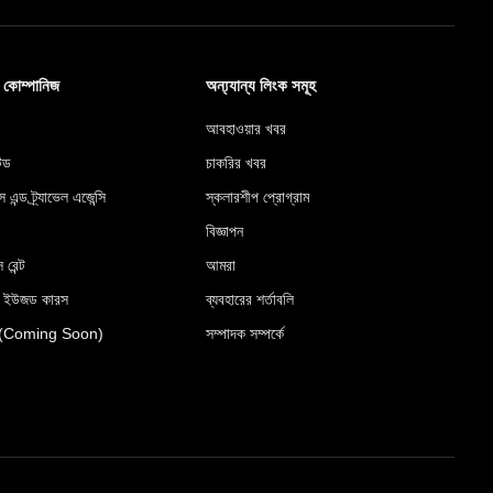
ব কোম্পানিজ
অন্য্যান্য লিংক সমূহ
আবহাওয়ার খবর
টেড
চাকরির খবর
স এন্ড ট্র্যাভেল এজেন্সি
স্কলারশীপ প্রোগ্রাম
বিজ্ঞাপন
 রেন্ট
আমরা
র ইউজড কারস
ব্যবহারের শর্তাবলি
রেস (Coming Soon)
সম্পাদক সম্পর্কে