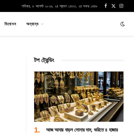
শনিবার, ৮ আগস্ট ২০২৬, ২৪ শ্রাবণ ১৪৩৩, ২৪ সফর ১৪৪৮
Facebook
X
Instag
(Twitter)
বিনোদন
অন্যান্য
টপ ট্রেন্ডিং
আজ আবার বাড়ল সোনার দাম, ভরিতে ৪ হাজার