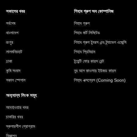
সকালের খবর
শিহাব গ্রুপ অব কোম্পানিজ
সর্বশেষ
শিহাব গ্রুপ
বাংলাদেশ
শিহাব মার্ট লিমিটেড
রংপুর
শিহাব গ্রুপ ট্যুরস এন্ড ট্র্যাভেল এজেন্সি
লালমনিরহাট
শিহাব প্রিমিয়াম
ঢাকা
টুয়েন্টি ফোর কারস রেন্ট
কৃষি সংবাদ
নুর আল কাওসার ইউজড কারস
সকাল স্পেশাল
শিহাব এক্সপ্রেস (Coming Soon)
অন্য্যান্য লিংক সমূহ
আবহাওয়ার খবর
চাকরির খবর
স্কলারশীপ প্রোগ্রাম
বিজ্ঞাপন