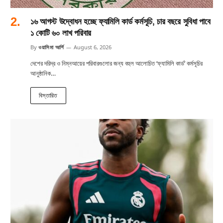
১৬ আগস্ট উদ্বোধন হচ্ছে ফ্যামিলি কার্ড কর্মসূচি, চার বছরে সুবিধা পাবে
১ কোটি ৬০ লাখ পরিবার
By
ওয়াসিমা আর্শি
August 6, 2026
দেশের দরিদ্র ও নিম্নআয়ের পরিবারগুলোর জন্য বহুল আলোচিত ‘ফ্যামিলি কার্ড’ কর্মসূচির
আনুষ্ঠানিক…
বিস্তারিত