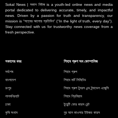
Sokal News | সকাল নিউজ is a youth-led online news and media
portal dedicated to delivering accurate, timely, and impactful
news. Driven by a passion for truth and transparency, our
mission is “সত্যের আলোয় প্রতিদিন” (“In the light of truth, every day”).
Stay connected with us for trustworthy news coverage from a
fresh perspective.
সকালের খবর
শিহাব গ্রুপ অব কোম্পানিজ
সর্বশেষ
শিহাব গ্রুপ
বাংলাদেশ
শিহাব মার্ট লিমিটেড
রংপুর
শিহাব গ্রুপ ট্যুরস এন্ড ট্র্যাভেল এজেন্সি
লালমনিরহাট
শিহাব প্রিমিয়াম
ঢাকা
টুয়েন্টি ফোর কারস রেন্ট
কৃষি সংবাদ
নুর আল কাওসার ইউজড কারস