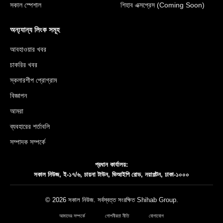
সকাল স্পেশাল
শিহাব এক্সপ্রেস (Coming Soon)
অন্য্যান্য লিংক সমূহ
আবহাওয়ার খবর
চাকরির খবর
স্কলারশীপ প্রোগ্রাম
বিজ্ঞাপন
আমরা
ব্যবহারের শর্তাবলি
সম্পাদক সম্পর্কে
প্রধান কার্যালয়:
সকাল নিউজ, ই-১৭/৬, চায়না টাউন, ভিআইপি রোড, নয়াপল্টন, ঢাকা-১০০০
© 2026 সকাল নিউজ. সর্বস্বত্ত সংরক্ষিত
Shihab Group
.
আমাদের সম্পর্কে
গোপনীয়তা নীতি
যোগাযোগ