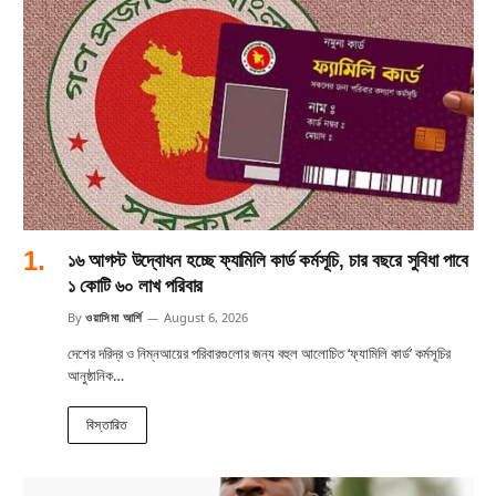
১৬ আগস্ট উদ্বোধন হচ্ছে ফ্যামিলি কার্ড কর্মসূচি, চার বছরে সুবিধা পাবে
১ কোটি ৬০ লাখ পরিবার
By
ওয়াসিমা আর্শি
August 6, 2026
দেশের দরিদ্র ও নিম্নআয়ের পরিবারগুলোর জন্য বহুল আলোচিত ‘ফ্যামিলি কার্ড’ কর্মসূচির
আনুষ্ঠানিক…
বিস্তারিত