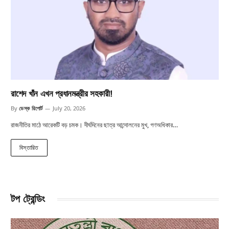
রাশেদ খাঁন এখন প্রধানমন্ত্রীর সহকারী!
By
ডেস্ক রিপোর্ট
July 20, 2026
রাজনীতির মাঠে আরেকটি বড় চমক। দীর্ঘদিনের ছাত্র আন্দোলনের মুখ, গণঅধিকার…
বিস্তারিত
টপ ট্রেন্ডিং