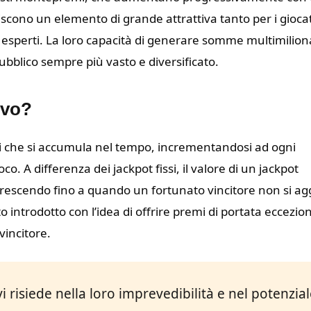
iscono un elemento di grande attrattiva tanto per i gioca
ù esperti. La loro capacità di generare somme multimilion
pubblico sempre più vasto e diversificato.
ivo?
che si accumula nel tempo, incrementandosi ad ogni
 A differenza dei jackpot fissi, il valore di un jackpot
crescendo fino a quando un fortunato vincitore non si ag
ntrodotto con l’idea di offrire premi di portata eccezion
vincitore.
vi risiede nella loro imprevedibilità e nel potenzial