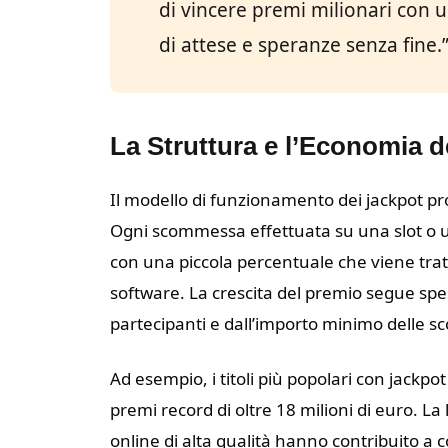
di vincere premi milionari con 
di attese e speranze senza fine.
La Struttura e l’Economia 
Il modello di funzionamento dei jackpot pr
Ogni scommessa effettuata su una slot o u
con una piccola percentuale che viene trat
software. La crescita del premio segue sp
partecipanti e dall’importo minimo delle 
Ad esempio, i titoli più popolari con jackp
premi record di oltre 18 milioni di euro. La
online di alta qualità hanno contribuito a c