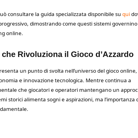
ò consultare la guida specializzata disponibile su
qui
dov
 progressivo, dimostrando come questi sistemi governin
ng online.
che Rivoluziona il Gioco d’Azzardo
esenta un punto di svolta nell’universo del gioco online,
conomia e innovazione tecnologica. Mentre continua a
mentale che giocatori e operatori mantengano un approc
emi storici alimenta sogni e aspirazioni, ma l’importanza 
ondamentale.