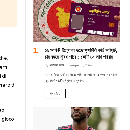
১৬ আগস্ট উদ্বোধন হচ্ছে ফ্যামিলি কার্ড কর্মসূচি,
চার বছরে সুবিধা পাবে ১ কোটি ৬০ লাখ পরিবার
che.
By
ওয়াসিমা আর্শি
August 6, 2026
remi,
দেশের দরিদ্র ও নিম্নআয়ের পরিবারগুলোর জন্য বহুল আলোচিত
 di
‘ফ্যামিলি কার্ড’ কর্মসূচির আনুষ্ঠানিক…
mero di
বিস্তারিত
to
i gioco