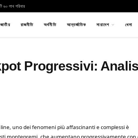
োটি ৬০ লাখ পরিবার
জাতীয়
রাজনীতি
অর্থনীতি
আন্তর্জাতিক
সারাদেশ
খেলা
pot Progressivi: Analis
line, uno dei fenomeni più affascinanti e complessi è
uesti montepremi, che aumentano progressivamente con 