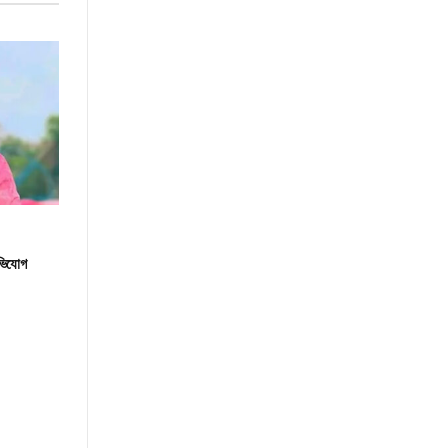
অভিযোগ