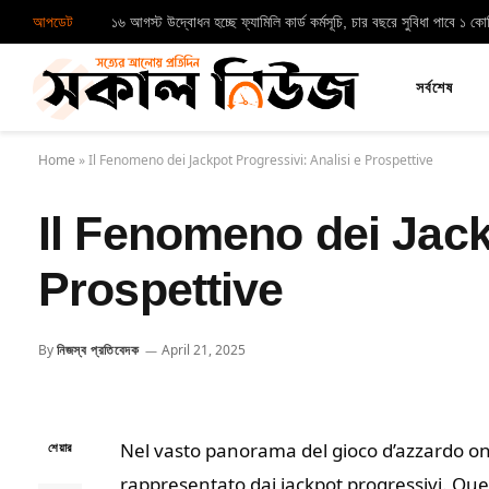
আপডেট
১৬ আগস্ট উদ্বোধন হচ্ছে ফ্যামিলি কার্ড কর্মসূচি, চার বছরে সুবিধা পাবে ১ ক
সর্বশেষ
Home
»
Il Fenomeno dei Jackpot Progressivi: Analisi e Prospettive
Il Fenomeno dei Jack
Prospettive
By
নিজস্ব প্রতিবেদক
April 21, 2025
Nel vasto panorama del gioco d’azzardo on
শেয়ার
rappresentato dai jackpot progressivi. Q