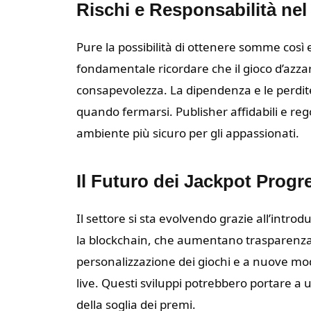
Rischi e Responsabilità nel
Pure la possibilità di ottenere somme così e
fondamentale ricordare che il gioco d’az
consapevolezza. La dipendenza e le perdit
quando fermarsi. Publisher affidabili e reg
ambiente più sicuro per gli appassionati.
Il Futuro dei Jackpot Progr
Il settore si sta evolvendo grazie all’introd
la blockchain, che aumentano trasparenza e
personalizzazione dei giochi e a nuove moda
live. Questi sviluppi potrebbero portare a
della soglia dei premi.