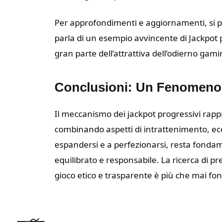
Per approfondimenti e aggiornamenti, si pu
parla di un esempio avvincente di Jackpot
gran parte dell’attrattiva dell’odierno gami
Conclusioni: Un Fenomeno 
Il meccanismo dei jackpot progressivi rappr
combinando aspetti di intrattenimento, e
espandersi e a perfezionarsi, resta fonda
equilibrato e responsabile. La ricerca di pr
gioco etico e trasparente è più che mai f