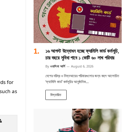
১৬ আগস্ট উদ্বোধন হচ্ছে ফ্যামিলি কার্ড কর্মসূচি,
চার বছরে সুবিধা পাবে ১ কোটি ৬০ লাখ পরিবার
By
ওয়াসিমা আর্শি
August 6, 2026
দেশের দরিদ্র ও নিম্নআয়ের পরিবারগুলোর জন্য বহুল আলোচিত
ds for
‘ফ্যামিলি কার্ড’ কর্মসূচির আনুষ্ঠানিক…
 such as
বিস্তারিত
&