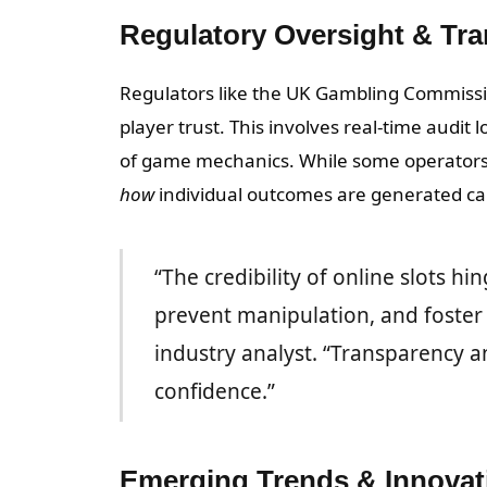
Regulatory Oversight & Tr
Regulators like the UK Gambling Commissi
player trust. This involves real-time audit
of game mechanics. While some operators
how
individual outcomes are generated can 
“The credibility of online slots hi
prevent manipulation, and foster 
industry analyst. “Transparency a
confidence.”
Emerging Trends & Innovat