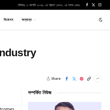
শনিবার, ৮ আগস্ট ২০২৬, ২৪ শ্রাবণ ১৪৩৩, ২৪ সফর ১৪৪৮
Facebook
X
Instag
(Twitter)
বিনোদন
অন্যান্য
Industry
Share
সম্পর্কিত নিউজ
outcomes