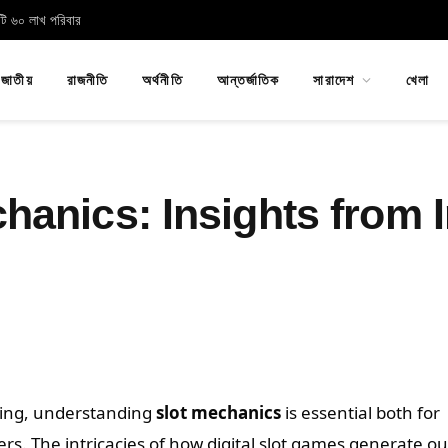
োটি ৬০ লাখ পরিবার
জাতীয়
রাজনীতি
অর্থনীতি
আন্তর্জাতিক
সারাদেশ
খেলা
hanics: Insights from 
aming, understanding
slot mechanics
is essential both for
ers. The intricacies of how digital slot games generate 