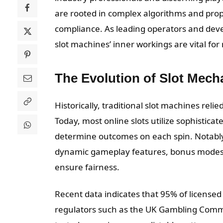
are rooted in complex algorithms and prop
compliance. As leading operators and deve
slot machines’ inner workings are vital fo
The Evolution of Slot Mech
Historically, traditional slot machines rel
Today, most online slots utilize sophist
determine outcomes on each spin. Notably,
dynamic gameplay features, bonus modes, a
ensure fairness.
Recent data indicates that
95%
of licensed
regulators such as the UK Gambling Comm