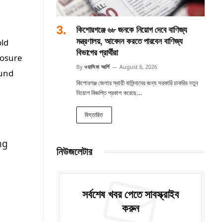
কিশোরগঞ্জে ৬৮ জনকে নিয়োগ দেবে বাণিজ্য
মন্ত্রণালয়, আবেদন করতে পারবেন বাণিজ্য
old
বিভাগের প্রার্থীরা
losure
By
ওয়াসিমা আর্শি
August 6, 2026
ound
কিশোরগঞ্জ জেলার স্থায়ী বাসিন্দাদের জন্য সরকারি চাকরির নতুন
নিয়োগ বিজ্ঞপ্তি প্রকাশ করেছে…
বিস্তারিত
ng
নিউজলেটার
সর্বশেষ খবর পেতে সাবস্ক্রাইব
করুন