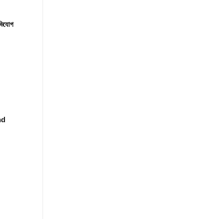
অভিযোগ
nd