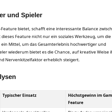
er und Spieler
Feature bietet, schafft eine interessante Balance zwisc
ist dieses Feature nicht nur ein soziales Werkzeug, um die
ein Mittel, um das Gesamterlebnis hochwertiger und
eler wiederum bietet es die Chance, auf kreative Weise i
 Nervenkitzelfaktor erheblich steigert.
lysen
Typischer Einsatz
Höchstgewinn im Gam
Feature