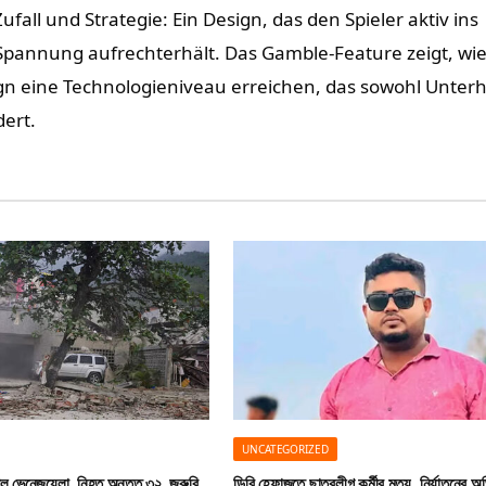
ufall und Strategie: Ein Design, das den Spieler aktiv ins
 Spannung aufrechterhält. Das Gamble-Feature zeigt, wi
ign eine Technologieniveau erreichen, das sowohl Unter
dert.
UNCATEGORIZED
পল ভেনেজুয়েলা, নিহত অন্তত ৩২, জরুরি
ডিবি হেফাজতে ছাত্রলীগ কর্মীর মৃত্যু, নির্যাতনের 