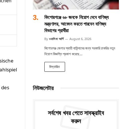
lichen
কিশোরগঞ্জে ৬৮ জনকে নিয়োগ দেবে বাণিজ্য
মন্ত্রণালয়, আবেদন করতে পারবেন বাণিজ্য
বিভাগের প্রার্থীরা
By
ওয়াসিমা আর্শি
August 6, 2026
কিশোরগঞ্জ জেলার স্থায়ী বাসিন্দাদের জন্য সরকারি চাকরির নতুন
নিয়োগ বিজ্ঞপ্তি প্রকাশ করেছে…
sische
বিস্তারিত
ahlspiel
 des
নিউজলেটার
সর্বশেষ খবর পেতে সাবস্ক্রাইব
করুন