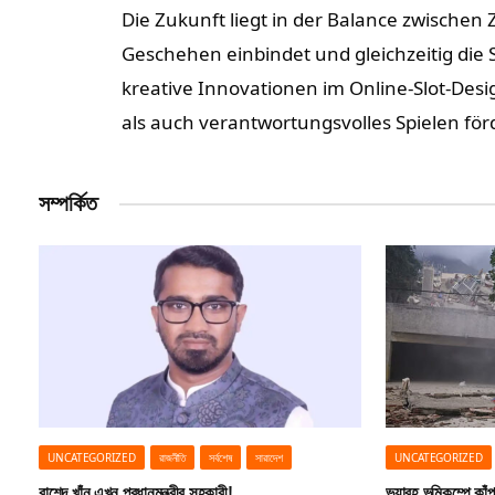
Die Zukunft liegt in der Balance zwischen Z
Geschehen einbindet und gleichzeitig die
kreative Innovationen im Online-Slot-Des
als auch verantwortungsvolles Spielen för
সম্পর্কিত
UNCATEGORIZED
রাজনীতি
সর্বশেষ
সারাদেশ
UNCATEGORIZED
রাশেদ খাঁন এখন প্রধানমন্ত্রীর সহকারী!
ভয়াবহ ভূমিকম্পে কাঁ