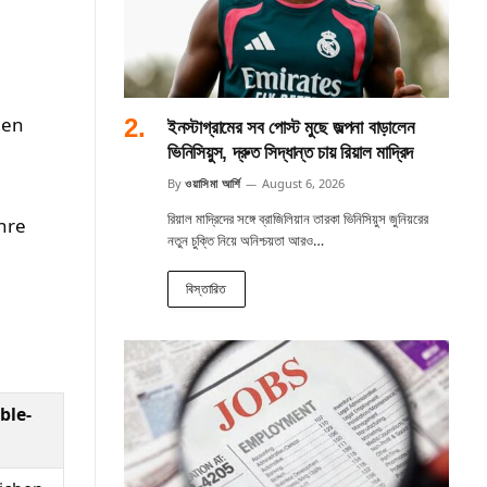
hen
ইনস্টাগ্রামের সব পোস্ট মুছে জল্পনা বাড়ালেন
ভিনিসিয়ুস, দ্রুত সিদ্ধান্ত চায় রিয়াল মাদ্রিদ
By
ওয়াসিমা আর্শি
August 6, 2026
রিয়াল মাদ্রিদের সঙ্গে ব্রাজিলিয়ান তারকা ভিনিসিয়ুস জুনিয়রের
hre
নতুন চুক্তি নিয়ে অনিশ্চয়তা আরও…
বিস্তারিত
ble-