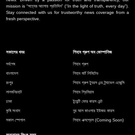
mission is “সত্যের আলোয় প্রতিদিন” (“In the light of truth, every day”).
Stay connected with us for trustworthy news coverage from a
fresh perspective.
সকালের খবর
শিহাব গ্রুপ অব কোম্পানিজ
সর্বশেষ
শিহাব গ্রুপ
বাংলাদেশ
শিহাব মার্ট লিমিটেড
রংপুর
শিহাব গ্রুপ ট্যুরস এন্ড ট্র্যাভেল এজেন্সি
লালমনিরহাট
শিহাব প্রিমিয়াম
ঢাকা
টুয়েন্টি ফোর কারস রেন্ট
কৃষি সংবাদ
নুর আল কাওসার ইউজড কারস
সকাল স্পেশাল
শিহাব এক্সপ্রেস (Coming Soon)
অন্য্যান্য লিংক সমূহ