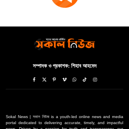
সম্পাদক ও প্রকাশক: শিহাব আহমেদ
Facebook
X
Pinterest
Vimeo
WhatsApp
TikTok
Instagram
(Twitter)
Sokal News | সকাল নিউজ is a youth-led online news and media
portal dedicated to delivering accurate, timely, and impactful
news. Driven by a passion for truth and transparency, our