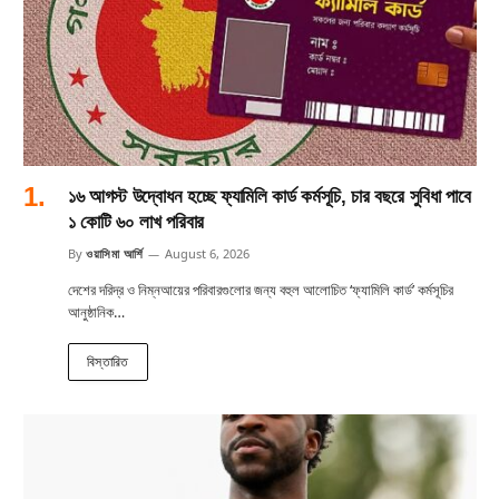
১৬ আগস্ট উদ্বোধন হচ্ছে ফ্যামিলি কার্ড কর্মসূচি, চার বছরে সুবিধা পাবে
১ কোটি ৬০ লাখ পরিবার
By
ওয়াসিমা আর্শি
August 6, 2026
দেশের দরিদ্র ও নিম্নআয়ের পরিবারগুলোর জন্য বহুল আলোচিত ‘ফ্যামিলি কার্ড’ কর্মসূচির
আনুষ্ঠানিক…
বিস্তারিত