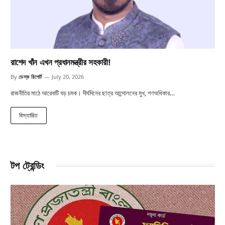
রাশেদ খাঁন এখন প্রধানমন্ত্রীর সহকারী!
By
ডেস্ক রিপোর্ট
July 20, 2026
রাজনীতির মাঠে আরেকটি বড় চমক। দীর্ঘদিনের ছাত্র আন্দোলনের মুখ, গণঅধিকার…
বিস্তারিত
টপ ট্রেন্ডিং