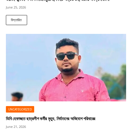
June 25, 2026
বিস্তারিত
UNCATEGORIZED
ডিবি হেফাজতে ছাত্রলীগ কর্মীর মৃত্যু, নির্যাতনের অভিযোগ পরিবারের
June 21, 2026