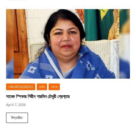
UNCATEGORIZED
জাতীয়
সর্বশেষ
সাবেক স্পিকার শিরীন শারমিন চৌধুরী গ্রেপ্তার
April 7, 2026
বিস্তারিত