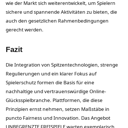
wie der Markt sich weiterentwickelt, um Spielern
sichere und spannende Aktivitäten zu bieten, die
auch den gesetzlichen Rahmenbedingungen
gerecht werden.
Fazit
Die Integration von Spitzentechnologien, strenge
Regulierungen und ein klarer Fokus auf
Spielerschutz formen die Basis für eine
nachhaltige und vertrauenswürdige Online-
Glücksspielbranche. Plattformen, die diese
Prinzipien ernst nehmen, setzen Maßstäbe in
puncto Fairness und Innovation. Das Angebot
UNBEGRENZTE FREISPIELE warten exemplarisch