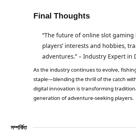
Final Thoughts
“The future of online slot gaming 
players’ interests and hobbies, tr
adventures.” – Industry Expert in
As the industry continues to evolve, fishi
staple—blending the thrill of the catch wi
digital innovation is transforming traditi
generation of adventure-seeking players.
সম্পর্কিত