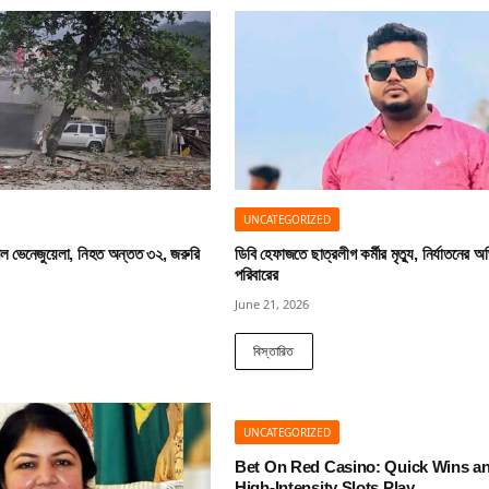
UNCATEGORIZED
পল ভেনেজুয়েলা, নিহত অন্তত ৩২, জরুরি
ডিবি হেফাজতে ছাত্রলীগ কর্মীর মৃত্যু, নির্যাতনের 
পরিবারের
June 21, 2026
বিস্তারিত
UNCATEGORIZED
Bet On Red Casino: Quick Wins a
High‑Intensity Slots Play