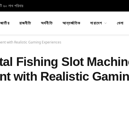
োটি ৬০ লাখ পরিবার
জাতীয়
রাজনীতি
অর্থনীতি
আন্তর্জাতিক
সারাদেশ
খেলা
ment with Realistic Gaming Experiences
tal Fishing Slot Machin
t with Realistic Gami