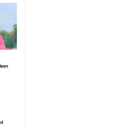
অভিযোগ
nd