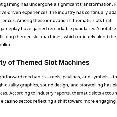
slot gaming has undergone a significant transformation. 
ive-driven experiences, the industry has continually ada
erences. Among these innovations, thematic slots that
g gameplay have gained remarkable popularity. A notable
 fishing-themed slot machines, which uniquely blend the 
mbling.
ity of Themed Slot Machines
raightforward mechanics—reels, paylines, and symbols—to
h-quality graphics, sound design, and storytelling has e
es. According to industry reports, thematic slots accoun
ne casino sector, reflecting a shift toward more engaging