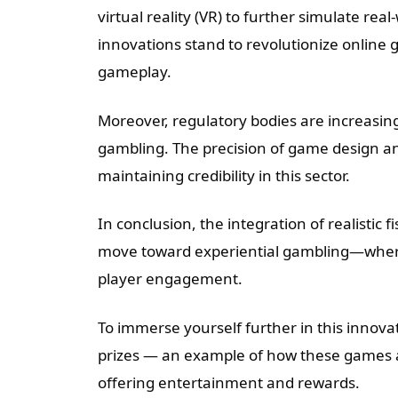
virtual reality (VR) to further simulate re
innovations stand to revolutionize online 
gameplay.
Moreover, regulatory bodies are increasin
gambling. The precision of game design an
maintaining credibility in this sector.
In conclusion, the integration of realistic
move toward experiential gambling—where e
player engagement.
To immerse yourself further in this innovat
prizes — an example of how these games aut
offering entertainment and rewards.