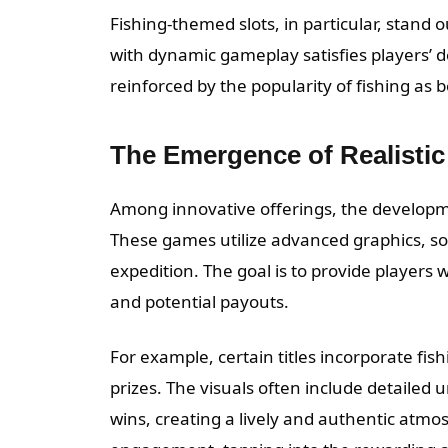
Fishing-themed slots, in particular, stand
with dynamic gameplay satisfies players’ d
reinforced by the popularity of fishing as 
The Emergence of Realistic
Among innovative offerings, the developmen
These games utilize advanced graphics, sou
expedition. The goal is to provide players 
and potential payouts.
For example, certain titles incorporate fish
prizes. The visuals often include detaile
wins, creating a lively and authentic atmo