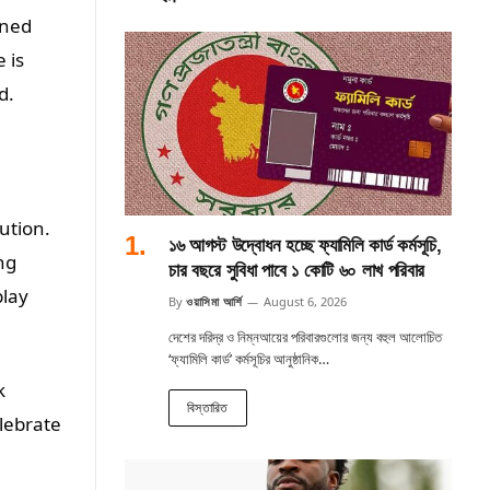
ined
 is
d.
ution.
১৬ আগস্ট উদ্বোধন হচ্ছে ফ্যামিলি কার্ড কর্মসূচি,
ng
চার বছরে সুবিধা পাবে ১ কোটি ৬০ লাখ পরিবার
play
By
ওয়াসিমা আর্শি
August 6, 2026
দেশের দরিদ্র ও নিম্নআয়ের পরিবারগুলোর জন্য বহুল আলোচিত
‘ফ্যামিলি কার্ড’ কর্মসূচির আনুষ্ঠানিক…
k
বিস্তারিত
lebrate