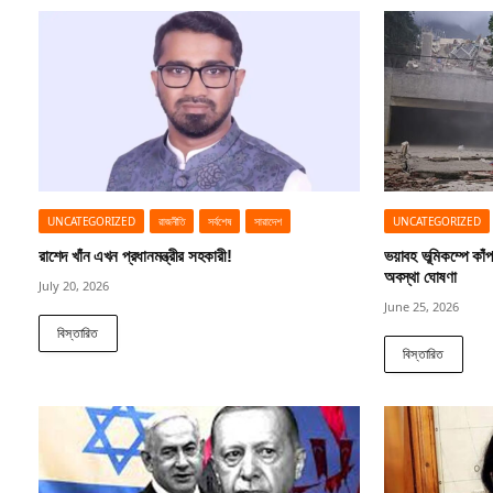
UNCATEGORIZED
রাজনীতি
সর্বশেষ
সারাদেশ
UNCATEGORIZED
রাশেদ খাঁন এখন প্রধানমন্ত্রীর সহকারী!
ভয়াবহ ভূমিকম্পে কাঁ
অবস্থা ঘোষণা
July 20, 2026
June 25, 2026
বিস্তারিত
বিস্তারিত