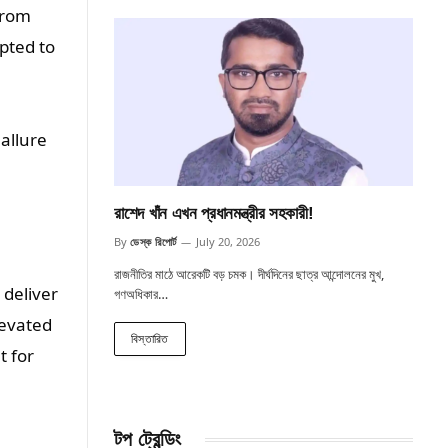
From
pted to
allure
রাশেদ খাঁন এখন প্রধানমন্ত্রীর সহকারী!
By
ডেস্ক রিপোর্ট
July 20, 2026
রাজনীতির মাঠে আরেকটি বড় চমক। দীর্ঘদিনের ছাত্র আন্দোলনের মুখ,
 deliver
গণঅধিকার…
levated
বিস্তারিত
t for
টপ ট্রেন্ডিং