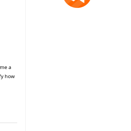
ome a
ify how