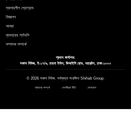
স্কলারশীপ প্রোগ্রাম
বিজ্ঞাপন
আমরা
ব্যবহারের শর্তাবলি
সম্পাদক সম্পর্কে
প্রধান কার্যালয়:
সকাল নিউজ, ই-১৭/৬, চায়না টাউন, ভিআইপি রোড, নয়াপল্টন, ঢাকা-১০০০
© 2026 সকাল নিউজ. সর্বস্বত্ত সংরক্ষিত
Shihab Group
.
আমাদের সম্পর্কে
গোপনীয়তা নীতি
যোগাযোগ