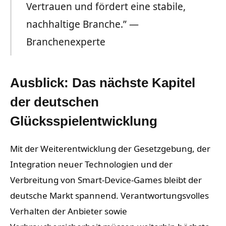
Vertrauen und fördert eine stabile,
nachhaltige Branche.” —
Branchenexperte
Ausblick: Das nächste Kapitel
der deutschen
Glücksspielentwicklung
Mit der Weiterentwicklung der Gesetzgebung, der
Integration neuer Technologien und der
Verbreitung von Smart-Device-Games bleibt der
deutsche Markt spannend. Verantwortungsvolles
Verhalten der Anbieter sowie