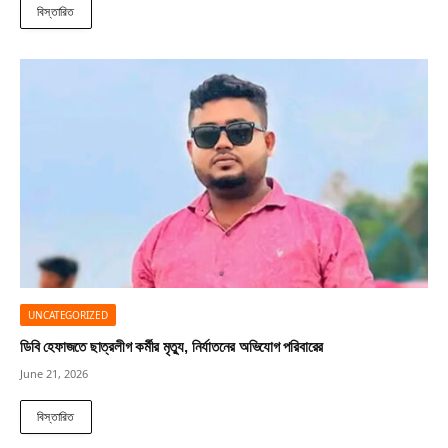
বিস্তারিত
UNCATEGORIZED
ডিবি হেফাজতে ছাত্রলীগ কর্মীর মৃত্যু, নির্যাতনের অভিযোগ পরিবারের
June 21, 2026
বিস্তারিত