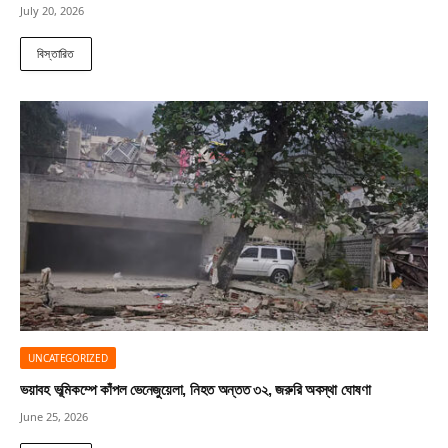
July 20, 2026
বিস্তারিত
UNCATEGORIZED
ভয়াবহ ভূমিকম্পে কাঁপল ভেনেজুয়েলা, নিহত অন্তত ৩২, জরুরি অবস্থা ঘোষণা
June 25, 2026