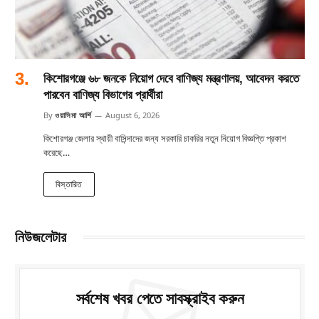
কিশোরগঞ্জে ৬৮ জনকে নিয়োগ দেবে বাণিজ্য মন্ত্রণালয়, আবেদন করতে
পারবেন বাণিজ্য বিভাগের প্রার্থীরা
By
ওয়াসিমা আর্শি
August 6, 2026
কিশোরগঞ্জ জেলার স্থায়ী বাসিন্দাদের জন্য সরকারি চাকরির নতুন নিয়োগ বিজ্ঞপ্তি প্রকাশ
করেছে…
বিস্তারিত
নিউজলেটার
সর্বশেষ খবর পেতে সাবস্ক্রাইব করুন