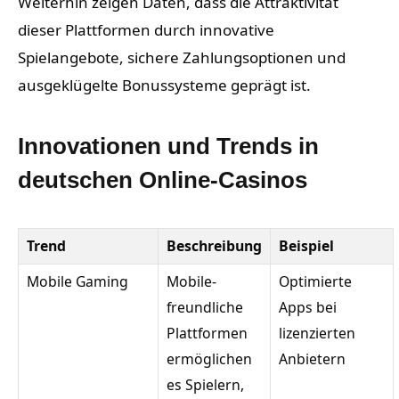
Weiterhin zeigen Daten, dass die Attraktivität
dieser Plattformen durch innovative
Spielangebote, sichere Zahlungsoptionen und
ausgeklügelte Bonussysteme geprägt ist.
Innovationen und Trends in
deutschen Online-Casinos
Trend
Beschreibung
Beispiel
Mobile Gaming
Mobile-
Optimierte
freundliche
Apps bei
Plattformen
lizenzierten
ermöglichen
Anbietern
es Spielern,