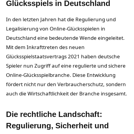
Glücksspiels in Deutschland
In den letzten Jahren hat die Regulierung und
Legalisierung von Online-Glücksspielen in
Deutschland eine bedeutende Wende eingeleitet.
Mit dem Inkrafttreten des neuen
Glücksspielstaatsvertrags 2021 haben deutsche
Spieler nun Zugriff auf eine regulierte und sichere
Online-Glücksspielbranche. Diese Entwicklung
fördert nicht nur den Verbraucherschutz, sondern
auch die Wirtschaftlichkeit der Branche insgesamt.
Die rechtliche Landschaft:
Regulierung, Sicherheit und