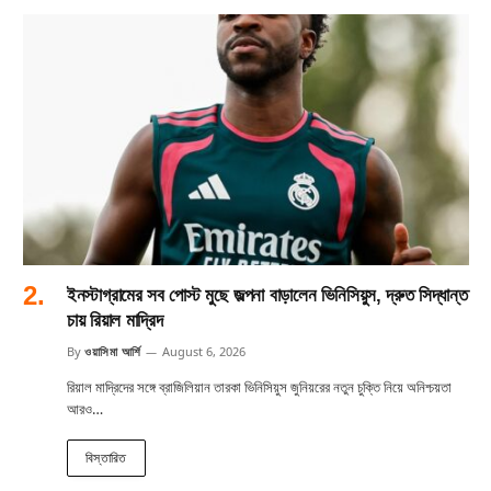
ইনস্টাগ্রামের সব পোস্ট মুছে জল্পনা বাড়ালেন ভিনিসিয়ুস, দ্রুত সিদ্ধান্ত
চায় রিয়াল মাদ্রিদ
By
ওয়াসিমা আর্শি
August 6, 2026
রিয়াল মাদ্রিদের সঙ্গে ব্রাজিলিয়ান তারকা ভিনিসিয়ুস জুনিয়রের নতুন চুক্তি নিয়ে অনিশ্চয়তা
আরও…
বিস্তারিত