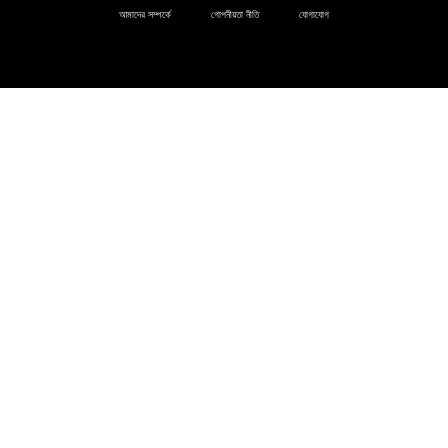
আমাদের সম্পর্কে
গোপনীয়তা নীতি
যোগাযোগ