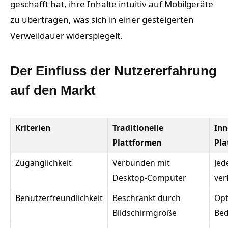
geschafft hat, ihre Inhalte intuitiv auf Mobilgeräte
zu übertragen, was sich in einer gesteigerten
Verweildauer widerspiegelt.
Der Einfluss der Nutzererfahrung
auf den Markt
Kriterien
Traditionelle
Inn
Plattformen
Pla
Zugänglichkeit
Verbunden mit
Jed
Desktop-Computer
ver
Benutzerfreundlichkeit
Beschränkt durch
Opt
Bildschirmgröße
Be