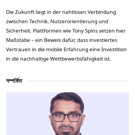
Die Zukunft liegt in der nahtlosen Verbindung
zwischen Technik, Nutzerorientierung und
Sicherheit. Plattformen wie Tony Spins setzen hier
Maßstäbe – ein Beweis dafür, dass investiertes
Vertrauen in die mobile Erfahrung eine Investition
in die nachhaltige Wettbewerbsfähigkeit ist.
সম্পর্কিত