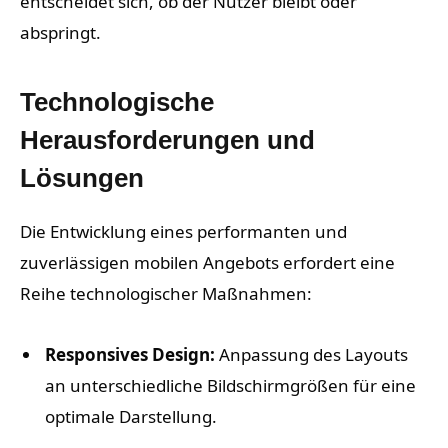
entscheidet sich, ob der Nutzer bleibt oder
abspringt.
Technologische
Herausforderungen und
Lösungen
Die Entwicklung eines performanten und
zuverlässigen mobilen Angebots erfordert eine
Reihe technologischer Maßnahmen:
Responsives Design:
Anpassung des Layouts
an unterschiedliche Bildschirmgrößen für eine
optimale Darstellung.