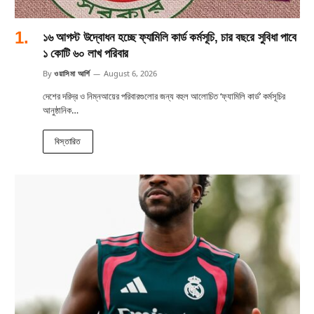
১৬ আগস্ট উদ্বোধন হচ্ছে ফ্যামিলি কার্ড কর্মসূচি, চার বছরে সুবিধা পাবে
১ কোটি ৬০ লাখ পরিবার
By
ওয়াসিমা আর্শি
August 6, 2026
দেশের দরিদ্র ও নিম্নআয়ের পরিবারগুলোর জন্য বহুল আলোচিত ‘ফ্যামিলি কার্ড’ কর্মসূচির
আনুষ্ঠানিক…
বিস্তারিত