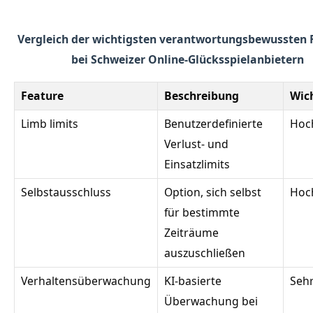
Vergleich der wichtigsten verantwortungsbewussten 
bei Schweizer Online-Glücksspielanbietern
Feature
Beschreibung
Wic
Limb limits
Benutzerdefinierte
Hoc
Verlust- und
Einsatzlimits
Selbstausschluss
Option, sich selbst
Hoc
für bestimmte
Zeiträume
auszuschließen
Verhaltensüberwachung
KI-basierte
Seh
Überwachung bei