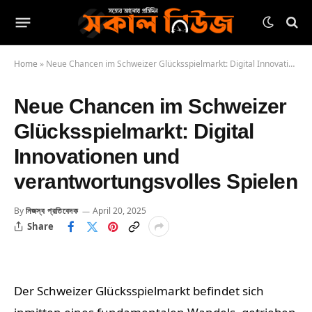
Home
»
Neue Chancen im Schweizer Glücksspielmarkt: Digital Innovationen und verantwortungsvolles Spielen
Neue Chancen im Schweizer
Glücksspielmarkt: Digital
Innovationen und
verantwortungsvolles Spielen
By
নিজস্ব প্রতিবেদক
April 20, 2025
Share
Der Schweizer Glücksspielmarkt befindet sich