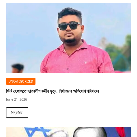
UNCATEGORIZED
ডিবি হেফাজতে ছাত্রলীগ কর্মীর মৃত্যু, নির্যাতনের অভিযোগ পরিবারের
June 21, 2026
বিস্তারিত