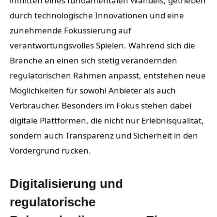
inmitten eines fundamentalen Wandels, getrieben
durch technologische Innovationen und eine
zunehmende Fokussierung auf
verantwortungsvolles Spielen. Während sich die
Branche an einen sich stetig verändernden
regulatorischen Rahmen anpasst, entstehen neue
Möglichkeiten für sowohl Anbieter als auch
Verbraucher. Besonders im Fokus stehen dabei
digitale Plattformen, die nicht nur Erlebnisqualität,
sondern auch Transparenz und Sicherheit in den
Vordergrund rücken.
Digitalisierung und
regulatorische