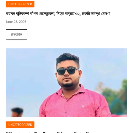
UNCATEGORIZED
ভয়াবহ ভূমিকম্পে কাঁপল ভেনেজুয়েলা, নিহত অন্তত ৩২, জরুরি অবস্থা ঘোষণা
June 25, 2026
বিস্তারিত
UNCATEGORIZED