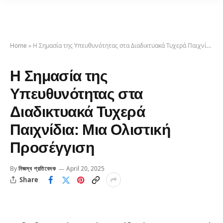
Home
»
Η Σημασία της Υπευθυνότητας στα Διαδικτυακά Τυχερά Παιχνίδια: Μια Ολιστική Προσέγγιση
Η Σημασία της
Υπευθυνότητας στα
Διαδικτυακά Τυχερά
Παιχνίδια: Μια Ολιστική
Προσέγγιση
By
নিজস্ব প্রতিবেদক
April 20, 2025
Share