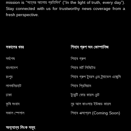
mission is “সত্যের আলোয় প্রতিদিন” (“In the light of truth, every day”).
Stay connected with us for trustworthy news coverage from a
fresh perspective.
সকালের খবর
শিহাব গ্রুপ অব কোম্পানিজ
সর্বশেষ
শিহাব গ্রুপ
বাংলাদেশ
শিহাব মার্ট লিমিটেড
রংপুর
শিহাব গ্রুপ ট্যুরস এন্ড ট্র্যাভেল এজেন্সি
লালমনিরহাট
শিহাব প্রিমিয়াম
ঢাকা
টুয়েন্টি ফোর কারস রেন্ট
কৃষি সংবাদ
নুর আল কাওসার ইউজড কারস
সকাল স্পেশাল
শিহাব এক্সপ্রেস (Coming Soon)
অন্য্যান্য লিংক সমূহ