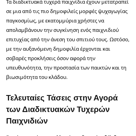
Τα διαδικτυακά τυχερά παιχνίδια έχουν μετατραπεί
σε μια από τις πιο δημοφιλείς μορφές ψυχαγωγίας
παγκοσμίως, με εκατομμύρια χρήστες να
απολαμβάνουν την συγκίνηση ενός παιχνιδιού
επιτυχίας από την άνεση του σπιτιού τους. Ωστόσο,
με την αυξανόμενη δημοφιλία έρχονται και
σοβαρές προκλήσεις όσον αφορά την
υπευθυνότητα, την προστασία των παικτών και τη
βιωσιμότητα του κλάδου.
Τελευταίες Τάσεις στην Αγορά
των Διαδικτυακών Τυχερών
Παιχνιδιών