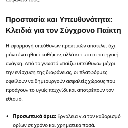
Προστασία και Υπευθυνότητα:
Κλειδιά για τον Σύγχρονο Παίκτη
Η εφαρμογή υπεύθυνων πρακτικών αποτελεί όχι
μόνο ένα ηθικό καθήκον, αλλά και μια στρατηγική
ανάγκη. Από το γνωστό «παίζω υπεύθυνα» μέχρι
την ενίσχυση της διαφάνειας, οι πλατφόρμες
οφείλουν να δημιουργούν ασφαλείς χώρους που
προάγουν το υγιές παιχνίδι και αποτρέπουν τον
εθισμό.
Προσωπικά όρια:
Εργαλεία για τον καθορισμό
ορίων σε χρόνο και χρηματικά ποσά.