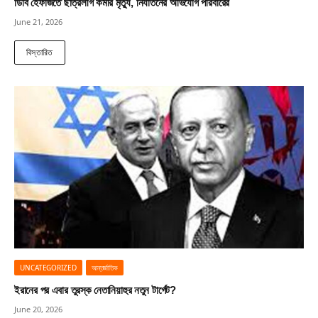
ডিবি হেফাজতে ছাত্রলীগ কর্মীর মৃত্যু, নির্যাতনের অভিযোগ পরিবারের
June 21, 2026
বিস্তারিত
UNCATEGORIZED
আন্তর্জাতিক
ইরানের পর এবার তুরস্ক নেতানিয়াহুর নতুন টার্গেট?
June 20, 2026