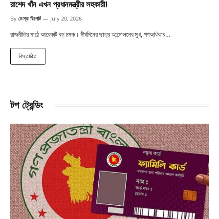
রাশেদ খাঁন এখন প্রধানমন্ত্রীর সহকারী!
By
ডেস্ক রিপোর্ট
July 20, 2026
রাজনীতির মাঠে আরেকটি বড় চমক। দীর্ঘদিনের ছাত্র আন্দোলনের মুখ, গণঅধিকার…
বিস্তারিত
টপ ট্রেন্ডিং