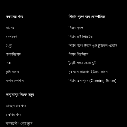
সকালের খবর
শিহাব গ্রুপ অব কোম্পানিজ
সর্বশেষ
শিহাব গ্রুপ
বাংলাদেশ
শিহাব মার্ট লিমিটেড
রংপুর
শিহাব গ্রুপ ট্যুরস এন্ড ট্র্যাভেল এজেন্সি
লালমনিরহাট
শিহাব প্রিমিয়াম
ঢাকা
টুয়েন্টি ফোর কারস রেন্ট
কৃষি সংবাদ
নুর আল কাওসার ইউজড কারস
সকাল স্পেশাল
শিহাব এক্সপ্রেস (Coming Soon)
অন্য্যান্য লিংক সমূহ
আবহাওয়ার খবর
চাকরির খবর
স্কলারশীপ প্রোগ্রাম