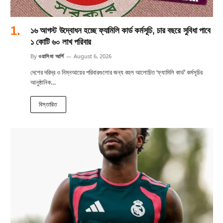
১৬ আগস্ট উদ্বোধন হচ্ছে ফ্যামিলি কার্ড কর্মসূচি, চার বছরে সুবিধা পাবে
১ কোটি ৬০ লাখ পরিবার
By
ওয়াসিমা আর্শি
August 6, 2026
দেশের দরিদ্র ও নিম্নআয়ের পরিবারগুলোর জন্য বহুল আলোচিত ‘ফ্যামিলি কার্ড’ কর্মসূচির
আনুষ্ঠানিক…
বিস্তারিত