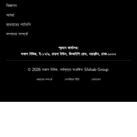
বিজ্ঞাপন
আমরা
ব্যবহারের শর্তাবলি
সম্পাদক সম্পর্কে
প্রধান কার্যালয়:
সকাল নিউজ, ই-১৭/৬, চায়না টাউন, ভিআইপি রোড, নয়াপল্টন, ঢাকা-১০০০
© 2026 সকাল নিউজ. সর্বস্বত্ত সংরক্ষিত
Shihab Group
.
আমাদের সম্পর্কে
গোপনীয়তা নীতি
যোগাযোগ