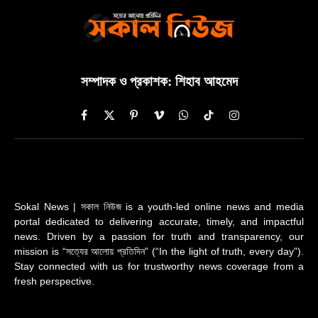
সম্পাদক ও প্রকাশক: শিহাব আহমেদ
Facebook
X
Pinterest
Vimeo
WhatsApp
TikTok
Instagram
(Twitter)
Sokal News | সকাল নিউজ is a youth-led online news and media
portal dedicated to delivering accurate, timely, and impactful
news. Driven by a passion for truth and transparency, our
mission is “সত্যের আলোয় প্রতিদিন” (“In the light of truth, every day”).
Stay connected with us for trustworthy news coverage from a
fresh perspective.