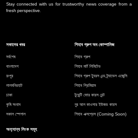
Stay connected with us for trustworthy news coverage from a
fresh perspective.
সকালের খবর
শিহাব গ্রুপ অব কোম্পানিজ
সর্বশেষ
শিহাব গ্রুপ
বাংলাদেশ
শিহাব মার্ট লিমিটেড
রংপুর
শিহাব গ্রুপ ট্যুরস এন্ড ট্র্যাভেল এজেন্সি
লালমনিরহাট
শিহাব প্রিমিয়াম
ঢাকা
টুয়েন্টি ফোর কারস রেন্ট
কৃষি সংবাদ
নুর আল কাওসার ইউজড কারস
সকাল স্পেশাল
শিহাব এক্সপ্রেস (Coming Soon)
অন্য্যান্য লিংক সমূহ