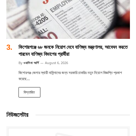
কিশোরগঞ্জে ৬৮ জনকে নিয়োগ দেবে বাণিজ্য মন্ত্রণালয়, আবেদন করতে
পারবেন বাণিজ্য বিভাগের প্রার্থীরা
By
ওয়াসিমা আর্শি
August 6, 2026
কিশোরগঞ্জ জেলার স্থায়ী বাসিন্দাদের জন্য সরকারি চাকরির নতুন নিয়োগ বিজ্ঞপ্তি প্রকাশ
করেছে…
বিস্তারিত
নিউজলেটার