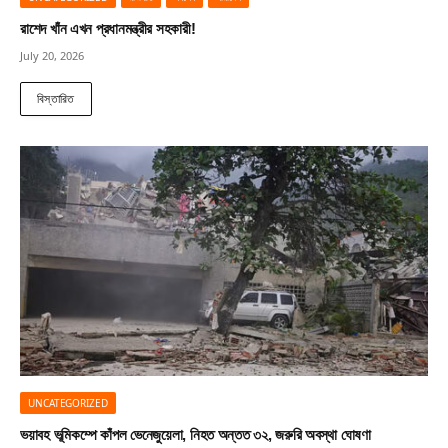
রাশেদ খাঁন এখন প্রধানমন্ত্রীর সহকারী!
July 20, 2026
বিস্তারিত
UNCATEGORIZED
ভয়াবহ ভূমিকম্পে কাঁপল ভেনেজুয়েলা, নিহত অন্তত ৩২, জরুরি অবস্থা ঘোষণা