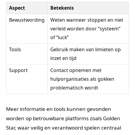
Aspect
Betekenis
Bewustwording
Weten wanneer stoppen en niet
verleid worden door “systeem”
of “luck”
Tools
Gebruik maken van limieten op
inzet en tijd
Support
Contact opnemen met
hulporganisaties als gokken
problematisch wordt
Meer informatie en tools kunnen gevonden
worden op betrouwbare platforms zoals Golden
Star, waar veilig en verantwoord spelen centraal