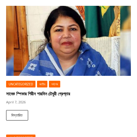
UNCATEGORIZED
জাতীয়
সর্বশেষ
সাবেক স্পিকার শিরীন শারমিন চৌধুরী গ্রেপ্তার
April 7, 2026
বিস্তারিত