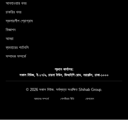
আবহাওয়ার খবর
চাকরির খবর
স্কলারশীপ প্রোগ্রাম
বিজ্ঞাপন
আমরা
ব্যবহারের শর্তাবলি
সম্পাদক সম্পর্কে
প্রধান কার্যালয়:
সকাল নিউজ, ই-১৭/৬, চায়না টাউন, ভিআইপি রোড, নয়াপল্টন, ঢাকা-১০০০
© 2026 সকাল নিউজ. সর্বস্বত্ত সংরক্ষিত
Shihab Group
.
আমাদের সম্পর্কে
গোপনীয়তা নীতি
যোগাযোগ